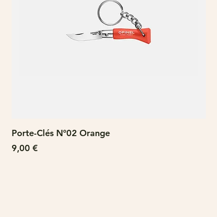
Porte-Clés N°02 Orange
N°
Prix
Pri
9,00 €
15