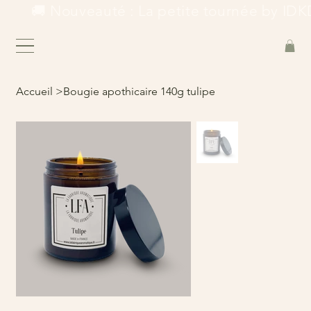
        🚚 Nouveauté : La petite tournée by IDKD
Accueil
>
Bougie apothicaire 140g tulipe