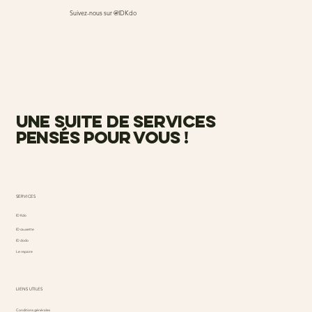
Suivez-nous sur @IDKdo
une suite de services
pensés pour vous !
SERVICES
ID Kdo
ID causette
ID dodo
Le repaire
LIENS UTILES
Conditions générales