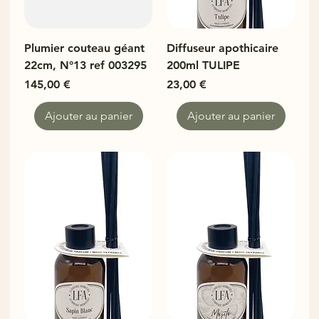
Plumier couteau géant
Diffuseur apothicaire
22cm, N°13 ref 003295
200ml TULIPE
Prix
Prix
145,00 €
23,00 €
Ajouter au panier
Ajouter au panier