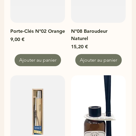
Porte-Clés N°02 Orange
N°08 Baroudeur
Naturel
Prix
9,00 €
Prix
15,20 €
Ajouter au panier
Ajouter au panier