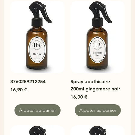
3760259212254
Spray apothicaire
200ml gingembre noir
Prix
16,90 €
Prix
16,90 €
Ajouter au panier
Ajouter au panier