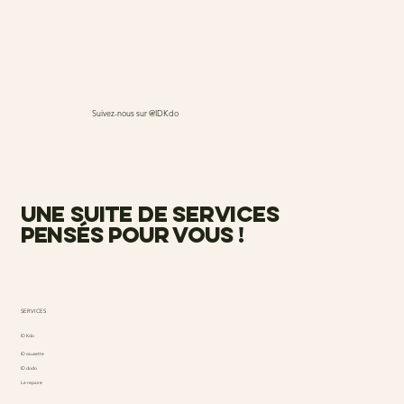
Suivez-nous sur @IDKdo
une suite de services
pensés pour vous !
SERVICES
ID Kdo
ID causette
ID dodo
Le repaire