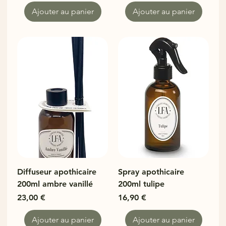
Ajouter au panier
Ajouter au panier
Diffuseur apothicaire
Spray apothicaire
200ml ambre vanillé
200ml tulipe
Prix
Prix
23,00 €
16,90 €
Ajouter au panier
Ajouter au panier