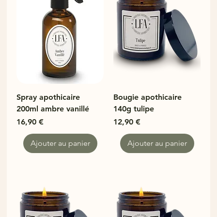
Spray apothicaire
Bougie apothicaire
200ml ambre vanillé
140g tulipe
Prix
Prix
16,90 €
12,90 €
Ajouter au panier
Ajouter au panier