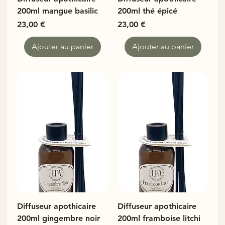
200ml mangue basilic
200ml thé épicé
Prix
Prix
23,00 €
23,00 €
Ajouter au panier
Ajouter au panier
Diffuseur apothicaire
Diffuseur apothicaire
200ml gingembre noir
200ml framboise litchi