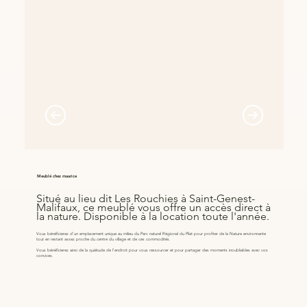
Meublé chez maurice
Situé au lieu dit Les Rouchies à Saint-Genest-
Malifaux, ce meublé vous offre un accès direct à
la nature. Disponible à la location toute l'année.
Vous bénéficierez d'un emplacement unique au milieu du Parc naturel Régional du Pilat pour profiter de la Nature environnante
tout en restant assez proche du centre du village et de ces commodités.
Vous bénéficierez ainsi de la quiétude de l'endroit pour vous ressourcer et pour partager des moments inoubliables avec vos
convives.