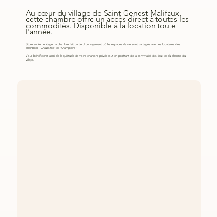
Au cœur du village de Saint-Genest-Malifaux,
cette chambre offre un accès direct à toutes les
commodités. Disponible à la location toute
l'année.
Située au 2ème étage, la chambre fait partie d'un logement où les espaces de vie sont partagés avec les locataires des
chambres "Chaussitre" et "Champètre".
Vous bénéficierez ainsi de la quiétude de votre chambre privée tout en profitant de la convivialité des lieux et du charme du
village.