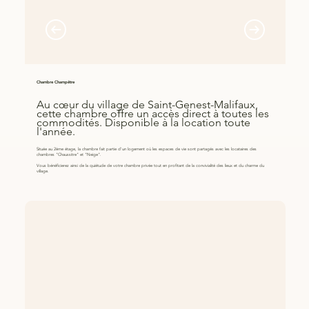
Chambre Champêtre
Au cœur du village de Saint-Genest-Malifaux,
cette chambre offre un accès direct à toutes les
commodités. Disponible à la location toute
l'année.
Située au 2ème étage, la chambre fait partie d'un logement où les espaces de vie sont partagés avec les locataires des
chambres "Chaussitre" et "Neige".
Vous bénéficierez ainsi de la quiétude de votre chambre privée tout en profitant de la convivialité des lieux et du charme du
village.