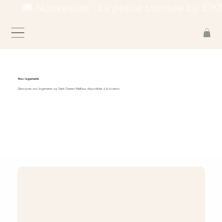
        🚚 Nouveauté : La petite tournée by IDKD
Nos logements
Découvrez nos logements sur Saint Genest Malifaux disponibles à la location