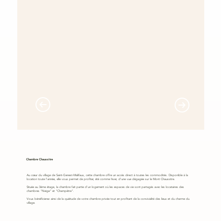
Chambre Chaussitre
Au cœur du village de Saint-Genest-Malifaux, cette chambre offre un accès direct à toutes les commodités. Disponible à la
location toute l'année, elle vous permet de profiter, été comme hiver, d'une vue dégagée sur le Mont Chaussitre.
Située au 3ème étage, la chambre fait partie d'un logement où les espaces de vie sont partagés avec les locataires des
chambres "Neige" et "Champètre".
Vous bénéficierez ainsi de la quiétude de votre chambre privée tout en profitant de la convivialité des lieux et du charme du
village.