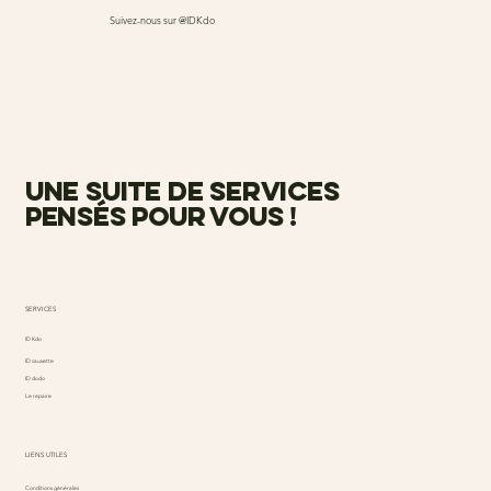
Suivez-nous sur @IDKdo
une suite de services
pensés pour vous !
SERVICES
ID Kdo
ID causette
ID dodo
Le repaire
LIENS UTILES
Conditions générales