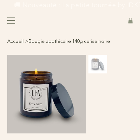
        🚚 Nouveauté : La petite tournée by IDKD
Accueil
>
Bougie apothicaire 140g cerise noire