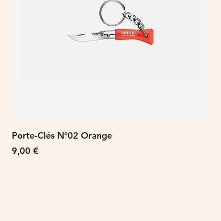
Porte-Clés N°02 Orange
N°
Prix
Pri
9,00 €
15