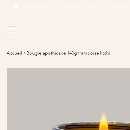
        🚚 Nouveauté : La petite tournée by IDKDO.  
Accueil
>
Bougie apothicaire 140g framboise litchi