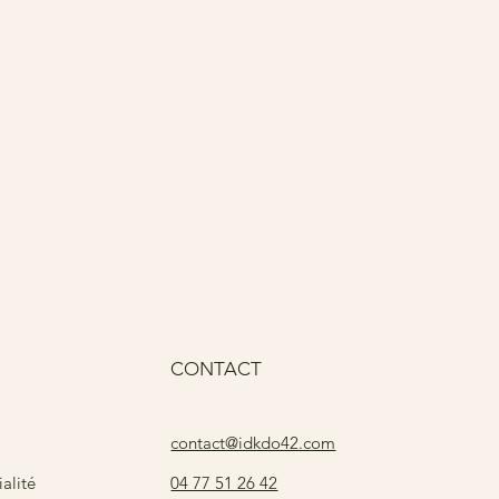
Pri
15
CONTACT
contact@idkdo42.com
04 77 51 26 42
alité