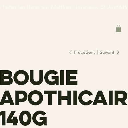
et faites les livrer sur Marlhes, Jonzieux, St Just 
Précédent
Suivant
Bougie
apothicair
140g