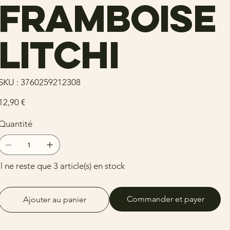
framboise
litchi
SKU
SKU :
3760259212308
3760259212308
rix
12,90 €
Quantité
Il ne reste que 3 article(s) en stock
Commander et payer
Ajouter au panier