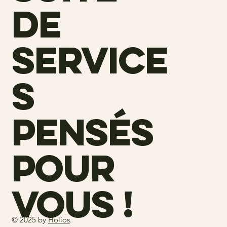
de
service
s
pensés
pour
vous !
© 2025 by
Holios
.