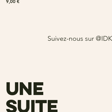
Prix
9,00 €
Suivez-nous sur @ID
une
suite