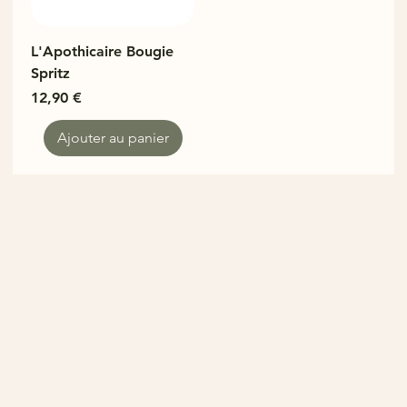
L'Apothicaire Bougie
Spritz
Prix
12,90 €
Ajouter au panier