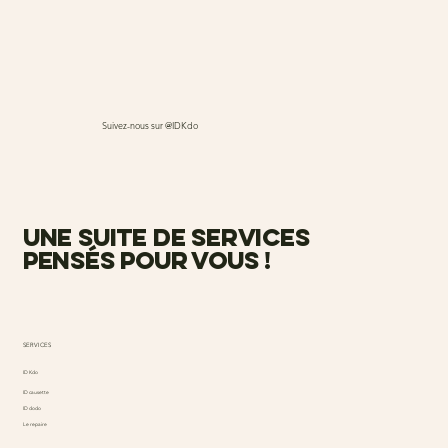
Suivez-nous sur @IDKdo
une suite de services
pensés pour vous !
SERVICES
ID Kdo
ID causette
ID dodo
Le repaire