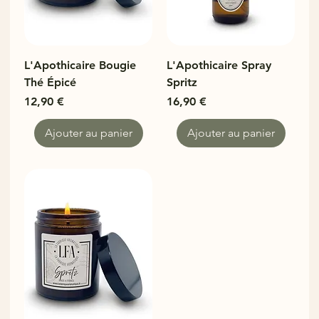
L'Apothicaire Bougie
L'Apothicaire Spray
Thé Épicé
Spritz
Prix
Prix
12,90 €
16,90 €
Ajouter au panier
Ajouter au panier