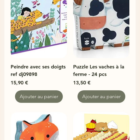
Peindre avec ses doigts
Puzzle Les vaches à la
ref dj09898
ferme - 24 pcs
Prix
Prix
15,90 €
13,50 €
Ajouter au panier
Ajouter au panier