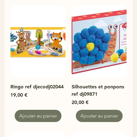
Ringo ref djecodj02044
Silhouettes et ponpons
ref dj09871
Prix
19,00 €
Prix
20,00 €
Ajouter au panier
Ajouter au panier