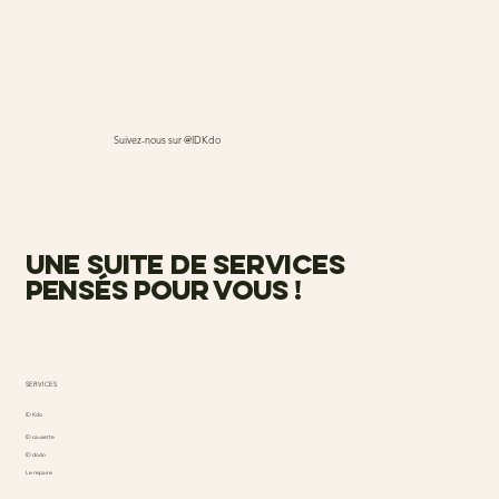
Suivez-nous sur @IDKdo
une suite de services
pensés pour vous !
SERVICES
ID Kdo
ID causette
ID dodo
Le repaire