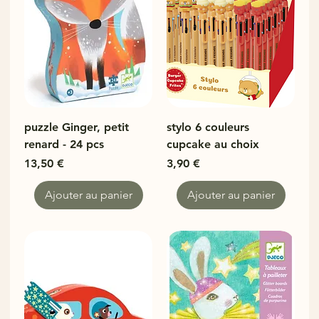
puzzle Ginger, petit
stylo 6 couleurs
renard - 24 pcs
cupcake au choix
Prix
Prix
13,50 €
3,90 €
Ajouter au panier
Ajouter au panier