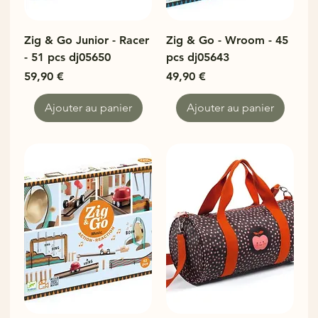
Zig & Go Junior - Racer
Zig & Go - Wroom - 45
- 51 pcs dj05650
pcs dj05643
Prix
Prix
59,90 €
49,90 €
Ajouter au panier
Ajouter au panier