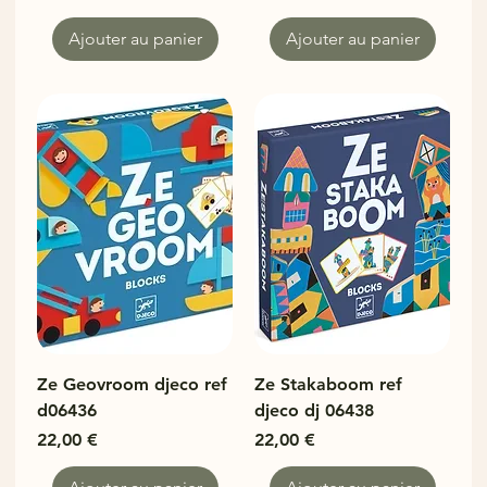
Ajouter au panier
Ajouter au panier
Ze Geovroom djeco ref
Ze Stakaboom ref
d06436
djeco dj 06438
Prix
Prix
22,00 €
22,00 €