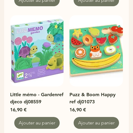
Ajouter au panier
Ajouter au panier
Little mémo - Gardenref
Puzz & Boom Happy
djeco dj08559
ref dj01073
Prix
Prix
16,90 €
16,90 €
Ajouter au panier
Ajouter au panier