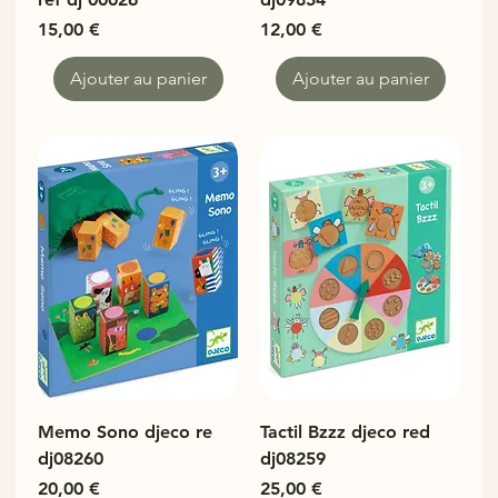
Prix
Prix
15,00 €
12,00 €
Ajouter au panier
Ajouter au panier
Memo Sono djeco re
Tactil Bzzz djeco red
dj08260
dj08259
Prix
Prix
20,00 €
25,00 €