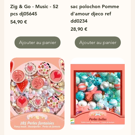
Zig & Go - Music - 52
sac polochon Pomme
pcs dj05645
d'amour djeco ref
dd0234
Prix
54,90 €
Prix
28,90 €
Ajouter au panier
Ajouter au panier