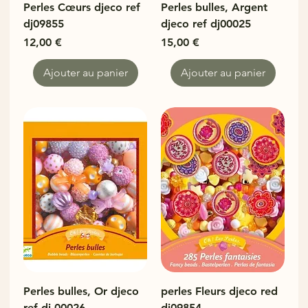
Perles Cœurs djeco ref
Perles bulles, Argent
dj09855
djeco ref dj00025
Prix
Prix
12,00 €
15,00 €
Ajouter au panier
Ajouter au panier
Perles bulles, Or djeco
perles Fleurs djeco red
ref dj 00026
dj09854