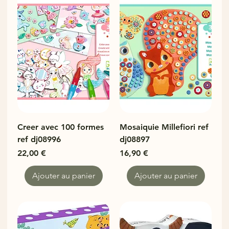
Creer avec 100 formes
Mosaiquie Millefiori ref
ref dj08996
dj08897
Prix
Prix
22,00 €
16,90 €
Ajouter au panier
Ajouter au panier