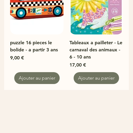
puzzle 16 pieces le
Tableaux a pailleter - Le
bolide - a partir 3 ans
carnaval des animaux -
6 - 10 ans
Prix
9,00 €
Prix
17,00 €
Ajouter au panier
Ajouter au panier