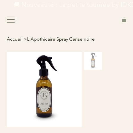
        🚚 Nouveauté : La petite tournée by IDKD
Accueil
>
L'Apothicaire Spray Cerise noire