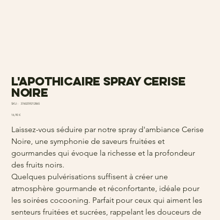
L'Apothicaire Spray Cerise
noire
SKU
SKU :
3760259212865
3760259212865
Prix
16,90 €
Laissez-vous séduire par notre spray d'ambiance Cerise
Noire, une symphonie de saveurs fruitées et
gourmandes qui évoque la richesse et la profondeur
des fruits noirs.
Quelques pulvérisations suffisent à créer une
atmosphère gourmande et réconfortante, idéale pour
les soirées cocooning. Parfait pour ceux qui aiment les
senteurs fruitées et sucrées, rappelant les douceurs de