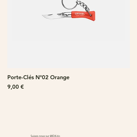
Porte-Clés N°02 Orange
N°
Prix
Pri
9,00 €
15
Suivez-nous sur @IDKdo