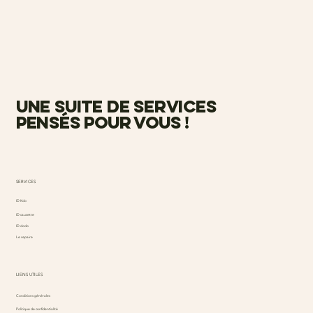
une suite de services
pensés pour vous !
SERVICES
ID Kdo
ID causette
ID dodo
Le repaire
LIENS UTILES
Conditions générales
Politique de confidentialité