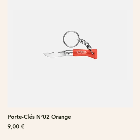
Porte-Clés N°02 Orange
N°
Prix
Pri
9,00 €
15