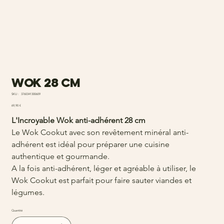
Wok 28 cm
SKU
SKU :
3760341300609
3760341300609
Prix
69,90 €
L'Incroyable Wok anti-adhérent 28 cm
Le Wok Cookut avec son revêtement minéral anti-
adhérent est idéal pour préparer une cuisine
authentique et gourmande.
A la fois anti-adhérent, léger et agréable à utiliser, le
Wok Cookut est parfait pour faire sauter viandes et
légumes.
Quantité