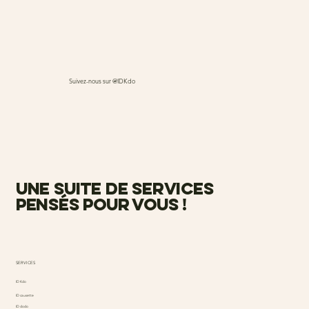
Suivez-nous sur @IDKdo
une suite de services
pensés pour vous !
SERVICES
ID Kdo
ID causette
ID dodo