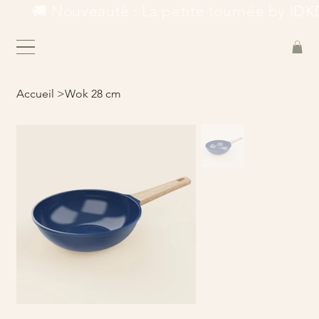
        🚚 Nouveauté : La petite tournée by IDKD
Accueil
>
Wok 28 cm