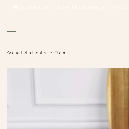
        🚚 Nouveauté : La petite tournée by IDKDO.  
Accueil
>
La fabuleuse 24 cm