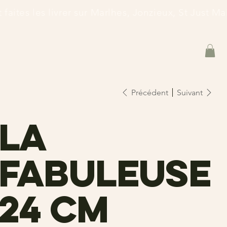
et faites les livrer sur Marlhes, Jonzieux, St Just 
Précédent
Suivant
La
fabuleuse
24 cm