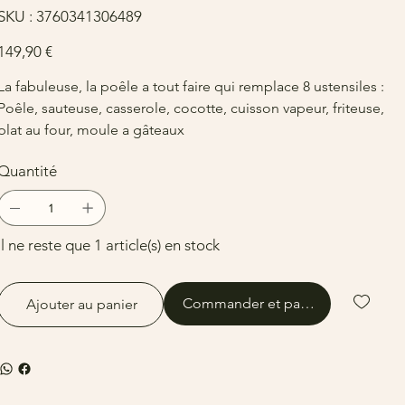
SKU
SKU :
3760341306489
3760341306489
rix
149,90 €
La fabuleuse, la poêle a tout faire qui remplace 8 ustensiles :
Poêle, sauteuse, casserole, cocotte, cuisson vapeur, friteuse,
plat au four, moule a gâteaux
Quantité
Il ne reste que 1 article(s) en stock
Commander et payer
Ajouter au panier