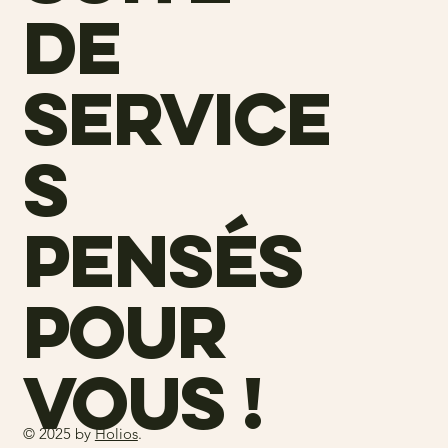
de
service
s
pensés
pour
vous !
© 2025 by
Holios
.