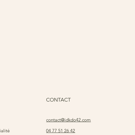
Pri
15
CONTACT
contact@idkdo42.com
04 77 51 26 42
alité