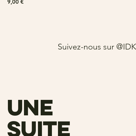
Prix
9,00 €
Suivez-nous sur @ID
une
suite