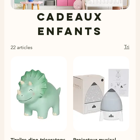
Cadeaux
enfants
Tri
22 articles
Tirelire dino triceratops
Projecteur musical