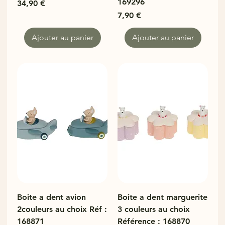
169296
Prix
34,90 €
Prix
7,90 €
Ajouter au panier
Ajouter au panier
Boite a dent avion
Boite a dent marguerite
2couleurs au choix Réf :
3 couleurs au choix
168871
Référence : 168870