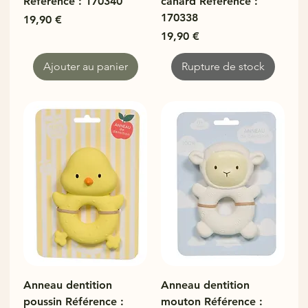
Référence : 170340
canard Référence :
170338
Prix
19,90 €
Prix
19,90 €
Ajouter au panier
Rupture de stock
Anneau dentition
Anneau dentition
poussin Référence :
mouton Référence :