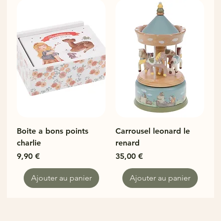
Boite a bons points
Carrousel leonard le
charlie
renard
Prix
Prix
9,90 €
35,00 €
Ajouter au panier
Ajouter au panier