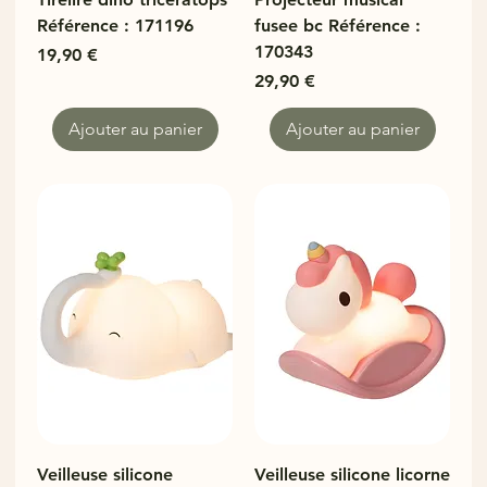
Référence : 171196
fusee bc Référence :
170343
Prix
19,90 €
Prix
29,90 €
Ajouter au panier
Ajouter au panier
Veilleuse silicone
Veilleuse silicone licorne