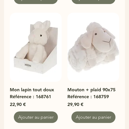
Mon lapin tout doux
Mouton + plaid 90x75
Référence : 168761
Référence : 168759
Prix
Prix
22,90 €
29,90 €
Ajouter au panier
Ajouter au panier