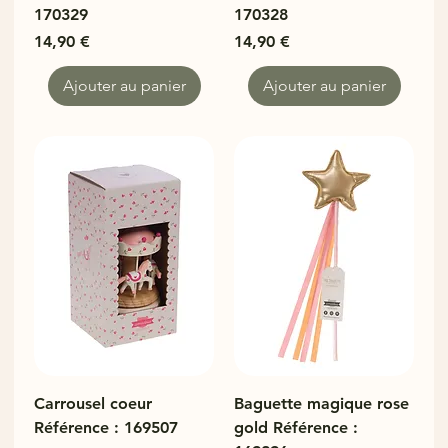
170329
170328
Prix
Prix
14,90 €
14,90 €
Ajouter au panier
Ajouter au panier
Carrousel coeur
Baguette magique rose
Référence : 169507
gold Référence :