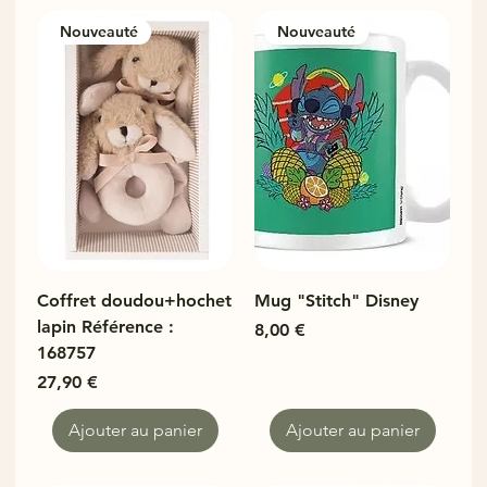
Nouveauté
Nouveauté
Coffret doudou+hochet
Mug "Stitch" Disney
lapin Référence :
Prix
8,00 €
168757
Prix
27,90 €
Ajouter au panier
Ajouter au panier