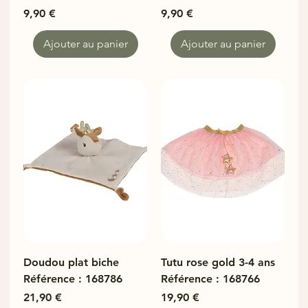
Prix
Prix
9,90 €
9,90 €
Ajouter au panier
Ajouter au panier
Doudou plat biche
Tutu rose gold 3-4 ans
Référence : 168786
Référence : 168766
Prix
Prix
21,90 €
19,90 €