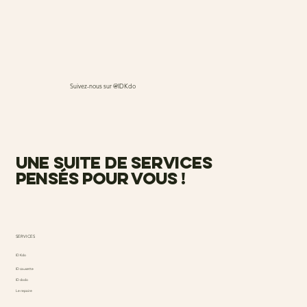
Suivez-nous sur @IDKdo
une suite de services
pensés pour vous !
SERVICES
ID Kdo
ID causette
ID dodo
Le repaire