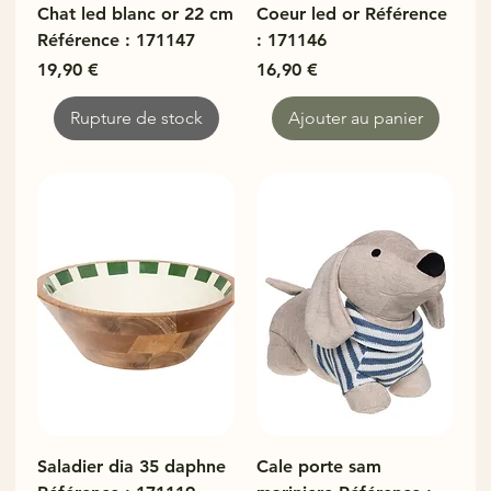
Chat led blanc or 22 cm
Coeur led or Référence
Référence : 171147
: 171146
Prix
Prix
19,90 €
16,90 €
Rupture de stock
Ajouter au panier
Saladier dia 35 daphne
Cale porte sam