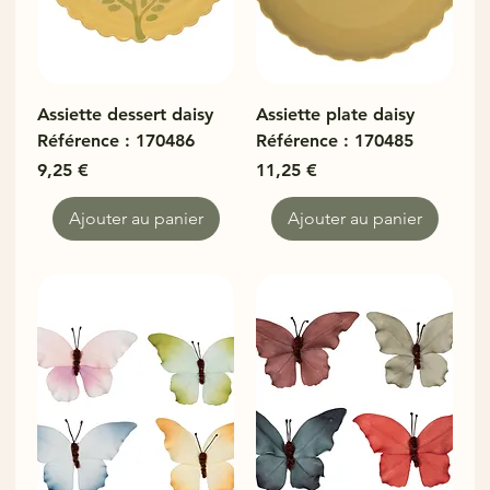
Assiette dessert daisy
Assiette plate daisy
Référence : 170486
Référence : 170485
Prix
Prix
9,25 €
11,25 €
Ajouter au panier
Ajouter au panier