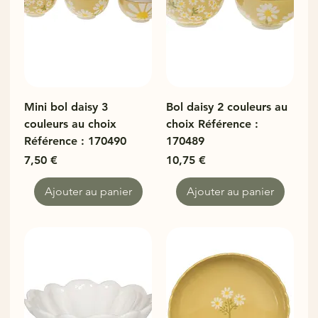
Mini bol daisy 3
Bol daisy 2 couleurs au
couleurs au choix
choix Référence :
Référence : 170490
170489
Prix
Prix
7,50 €
10,75 €
Ajouter au panier
Ajouter au panier