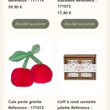
Référence : 171119
mariniere Référence :
171073
Prix
59,90 €
Prix
17,40 €
Ajouter au panier
Ajouter au panier
Cale porte griotte
Coff 6 rond serviette
Référence : 171072
juliette Référence :