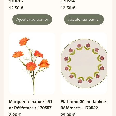
170615
170614
Prix
Prix
12,50 €
12,50 €
Ajouter au panier
Ajouter au panier
Marguerite nature h51
Plat rond 30cm daphne
or Référence : 170557
Référence : 170522
Prix
Prix
2,90 €
29,00 €