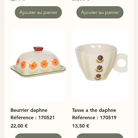
Ajouter au panier
Ajouter au panier
Beurrier daphne
Tasse a the daphne
Référence : 170521
Référence : 170519
Prix
Prix
22,00 €
13,50 €