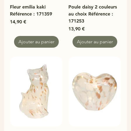
Fleur emilia kaki
Poule daisy 2 couleurs
Référence : 171359
au choix Référence :
171253
Prix
14,90 €
Prix
13,90 €
Ajouter au panier
Ajouter au panier