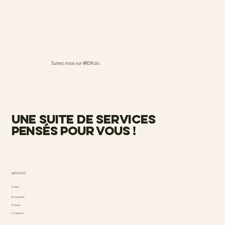
Suivez-nous sur @IDKdo
une suite de services
pensés pour vous !
SERVICES
ID Kdo
ID causette
ID dodo
Le repaire