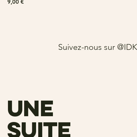
Prix
9,00 €
Suivez-nous sur @ID
une
suite