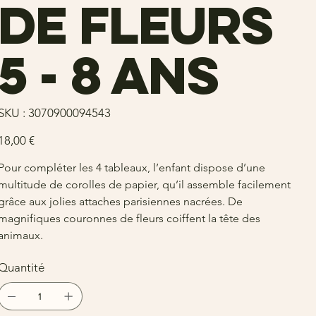
de fleurs
5 - 8 ans
SKU
SKU :
3070900094543
3070900094543
rix
18,00 €
Pour compléter les 4 tableaux, l’enfant dispose d’une
multitude de corolles de papier, qu’il assemble facilement
grâce aux jolies attaches parisiennes nacrées. De
magnifiques couronnes de fleurs coiffent la tête des
animaux.
Quantité