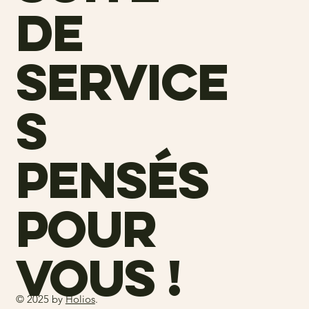
de
service
s
pensés
pour
vous !
© 2025 by
Holios
.