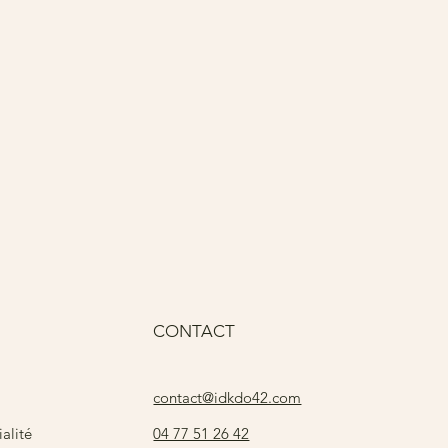
Pri
15
CONTACT
contact@idkdo42.com
04 77 51 26 42
alité