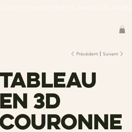
et faites les livrer sur Marlhes, Jonzieux, St Just 
Précédent
Suivant
Tableau
en 3d
couronne