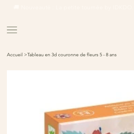
        🚚 Nouveauté : La petite tournée by IDKDO.  
Accueil
>
Tableau en 3d couronne de fleurs 5 - 8 ans