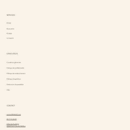
SERVICES
ID Kdo
ID causette
ID dodo
Le repaire
LIENS UTILES
Conditions générales
Politique de confidentialité
Politique de remboursement
Politique d'expédition
Déclaration d'accessibilité
FAQ
CONTACT
contact@idkdo42.com
04 77 51 26 42
2 Rue du Feuillage
42660 Saint Genest Malifaux