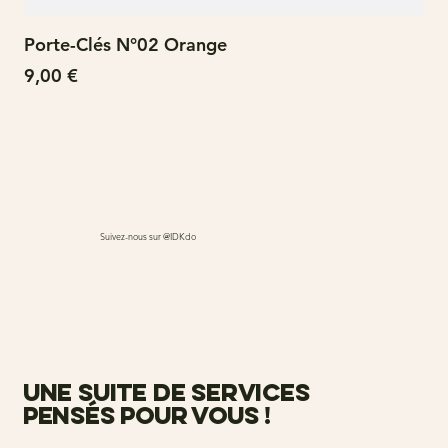
Porte-Clés N°02 Orange
N°
Prix
Pri
9,00 €
15
Suivez-nous sur @IDKdo
une suite de services
pensés pour vous !