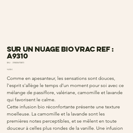
sur un nuage bio vrac ref :
a9310
SKU
SKU :
3700256755873
3700256755873
Prix
14,90 €
Comme en apesanteur, les sensations sont douces,
l'esprit s'allège le temps d’un moment pour soi avec ce
mélange de passiflore, valériane, camomille et lavande
qui favorisent le calme.
Cette infusion bio réconfortante présente une texture
moelleuse. La camomille et la lavande sont les
premières notes perceptibles, et se mêlent en toute
douceur à celles plus rondes de la vanille. Une infusion