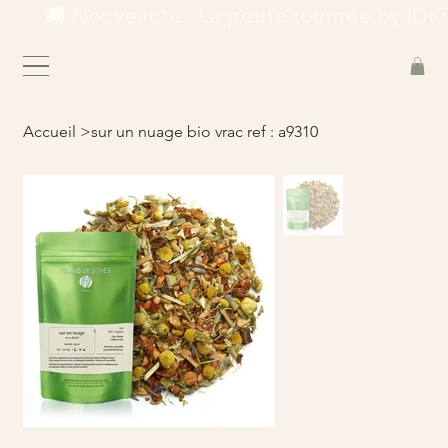
        🚚 Nouveauté : La petite tournée by IDKD
Accueil
>
sur un nuage bio vrac ref : a9310