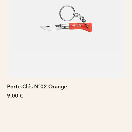
Porte-Clés N°02 Orange
N°
Prix
Pri
9,00 €
15