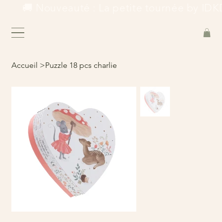
        🚚 Nouveauté : La petite tournée by IDKD
Accueil
>
Puzzle 18 pcs charlie