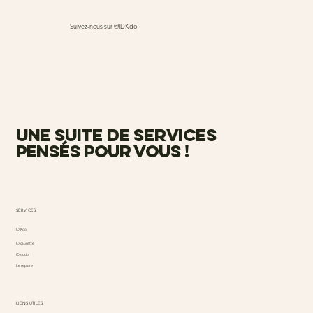
Suivez-nous sur @IDKdo
une suite de services
pensés pour vous !
SERVICES
ID Kdo
ID causette
ID dodo
Le repaire
LIENS UTILES