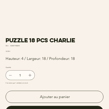
Puzzle 18 pcs charlie
SKU
SKU :
3520071908243
3520071908243
Prix
10,90 €
Hauteur: 4 / Largeur: 18 / Profondeur: 18
Quantité
Il ne reste que 1 article(s) en stock
Ajouter au panier