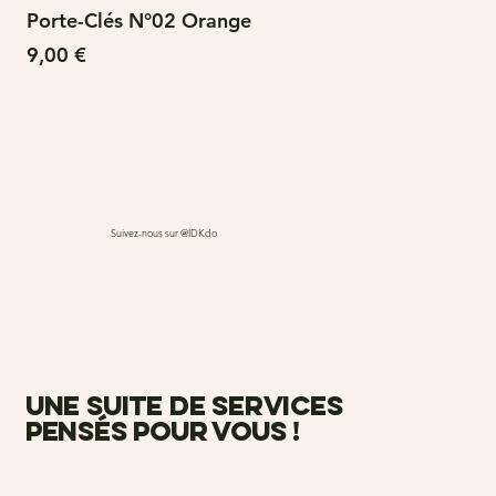
Porte-Clés N°02 Orange
N°
Prix
Pri
9,00 €
15
Suivez-nous sur @IDKdo
une suite de services
pensés pour vous !