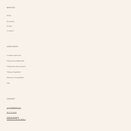
SERVICES
ID Kdo
ID causette
ID dodo
Le repaire
LIENS UTILES
Conditions générales
Politique de confidentialité
Politique de remboursement
Politique d'expédition
Déclaration d'accessibilité
FAQ
CONTACT
contact@idkdo42.com
04 77 51 26 42
2 Rue du Feuillage
42660 Saint Genest Malifaux