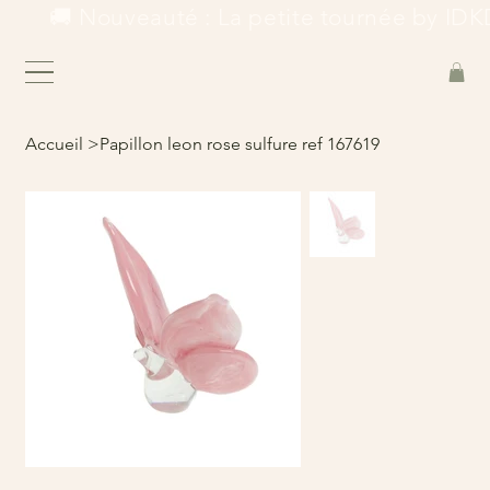
        🚚 Nouveauté : La petite tournée by IDKD
Accueil
>
Papillon leon rose sulfure ref 167619