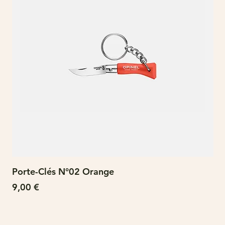
Porte-Clés N°02 Orange
N°
Prix
Pri
9,00 €
15