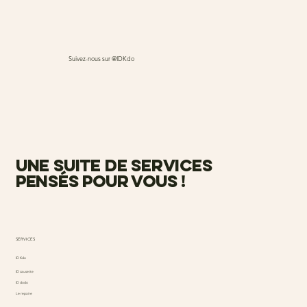
Suivez-nous sur @IDKdo
une suite de services
pensés pour vous !
SERVICES
ID Kdo
ID causette
ID dodo
Le repaire