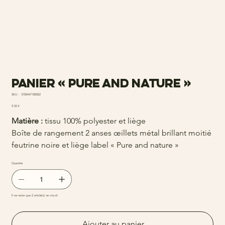
Panier « Pure and nature »
SKU
SKU :
3700447180002
3700447180002
Prix
9,50 €
Matière :
tissu 100% polyester et liège
Boîte de rangement 2 anses œillets métal brillant moitié
feutrine noire et liège label « Pure and nature »
Quantité
Il ne reste que 2 article(s) en stock
Ajouter au panier