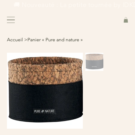
        🚚 Nouveauté : La petite tournée by IDKD
Accueil
>
Panier « Pure and nature »