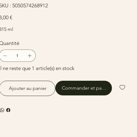
SKU
SKU :
5050574268912
5050574268912
rix
8,00 €
315 ml
Quantité
Il ne reste que 1 article(s) en stock
Commander et payer
Ajouter au panier