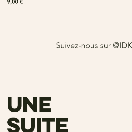
Prix
9,00 €
Suivez-nous sur @ID
une
suite