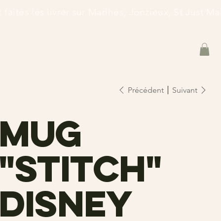
et faites les livrer sur Marlhes, Jonzieux, St Just 
Précédent
Suivant
Mug
"Stitch"
Disney