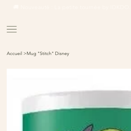
        🚚 Nouveauté : La petite tournée by IDKDO.  
Accueil
>
Mug "Stitch" Disney