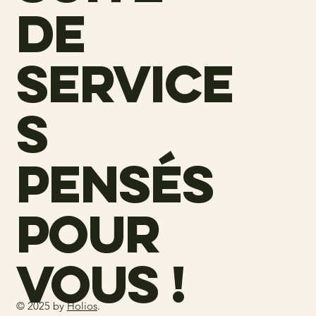
de
service
s
pensés
pour
vous !
© 2025 by
Holios
.