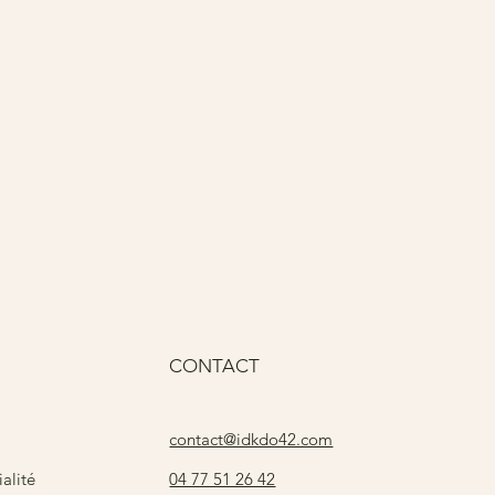
Pri
15
CONTACT
contact@idkdo42.com
04 77 51 26 42
alité