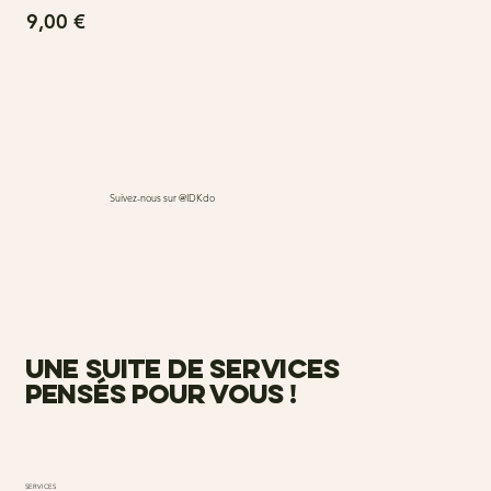
Prix
Pri
9,00 €
15
Suivez-nous sur @IDKdo
une suite de services
pensés pour vous !
SERVICES