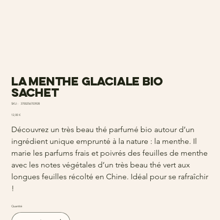
La Menthe Glaciale bio
sachet
SKU
SKU :
3700256703928
3700256703928
Prix
12,00 €
Découvrez un très beau thé parfumé bio autour d’un
ingrédient unique emprunté à la nature : la menthe. Il
marie les parfums frais et poivrés des feuilles de menthe
avec les notes végétales d’un très beau thé vert aux
longues feuilles récolté en Chine. Idéal pour se rafraîchir
!
Quantité