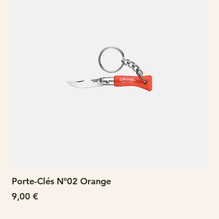
Porte-Clés N°02 Orange
N°
Prix
Pri
9,00 €
15