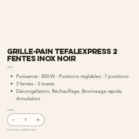
Grille-pain TEFALexpress 2
fentes inox noir
Prix
39,00 €
Puissance : 850 W - Positions réglables : 7 positions
2 fentes - 2 toasts
Décongélation, Réchauffage, Brunissage rapide,
Annulation
Quantité
Il ne reste que 1 article(s) en stock