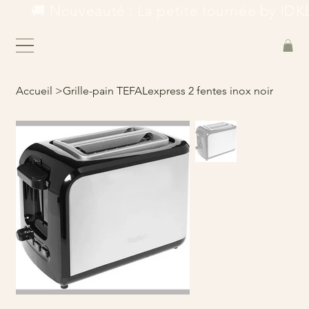
        🚚 Nouveauté : La petite tournée by IDKD
Accueil
>
Grille-pain TEFALexpress 2 fentes inox noir