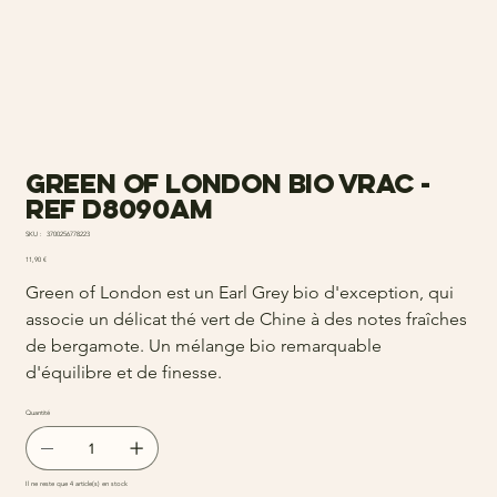
Green of London bio vrac -
ref d8090am
SKU
SKU :
3700256778223
3700256778223
Prix
11,90 €
Green of London est un Earl Grey bio d'exception, qui
associe un délicat thé vert de Chine à des notes fraîches
de bergamote. Un mélange bio remarquable
d'équilibre et de finesse.
Quantité
Il ne reste que 4 article(s) en stock