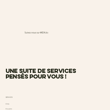
Suivez-nous sur @IDKdo
une suite de services
pensés pour vous !
SERVICES
ID Kdo
ID causette