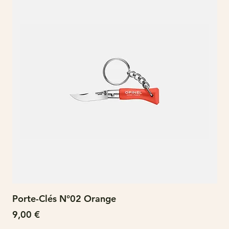
Porte-Clés N°02 Orange
N°
Prix
Pri
9,00 €
15