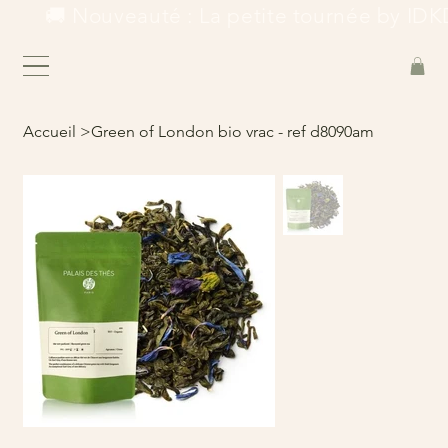
        🚚 Nouveauté : La petite tournée by IDKD
Accueil
>
Green of London bio vrac - ref d8090am