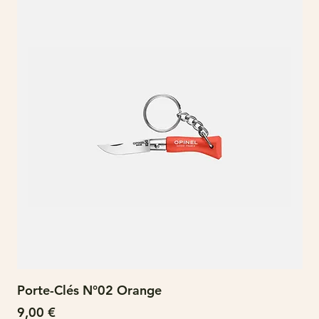
Porte-Clés N°02 Orange
N°
Prix
Pri
9,00 €
15