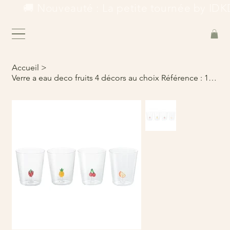
        🚚 Nouveauté : La petite tournée by IDKD
Accueil
>
Verre a eau deco fruits 4 décors au choix Référence : 170363