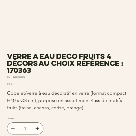
Verre a eau deco fruits 4
décors au choix Référence :
170363
SKU
SKU :
3520071980898
3520071980898
Prix
8,90 €
Gobelet/verre à eau décoratif en verre (format compact
H10 x Ø8 cm), proposé en assortiment 4ass de motifs
fruits (fraise, ananas, cerise, orange)
Quantité