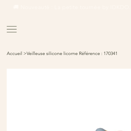
        🚚 Nouveauté : La petite tournée by IDKDO.  
Accueil
>
Veilleuse silicone licorne Référence : 170341