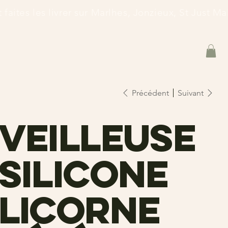
et faites les livrer sur Marlhes, Jonzieux, St Just 
Précédent
Suivant
Veilleuse
silicone
licorne