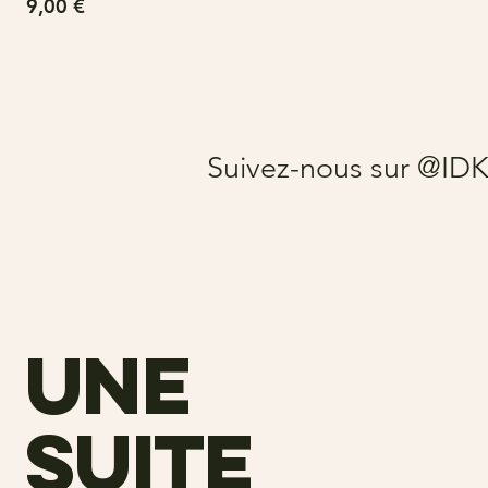
Prix
9,00 €
Suivez-nous sur @ID
une
suite