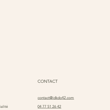
Pri
15
CONTACT
contact@idkdo42.com
04 77 51 26 42
alité