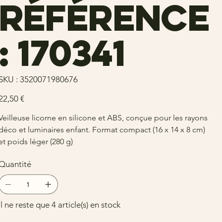
Référence
: 170341
SKU
SKU :
3520071980676
3520071980676
rix
22,50 €
Veilleuse licorne en silicone et ABS, conçue pour les rayons
déco et luminaires enfant. Format compact (16 x 14 x 8 cm)
et poids léger (280 g)
Quantité
Il ne reste que 4 article(s) en stock