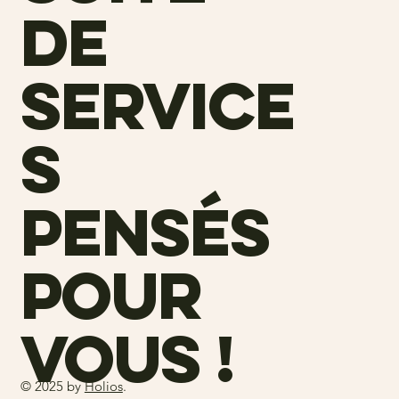
de
service
s
pensés
pour
vous !
© 2025 by
Holios
.