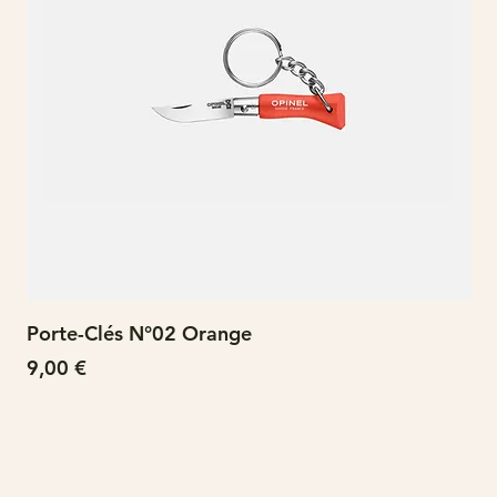
Porte-Clés N°02 Orange
N°
Prix
Pri
9,00 €
15