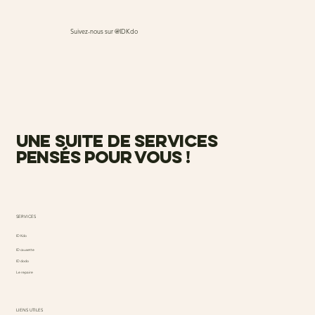
Suivez-nous sur @IDKdo
une suite de services
pensés pour vous !
SERVICES
ID Kdo
ID causette
ID dodo
Le repaire
LIENS UTILES