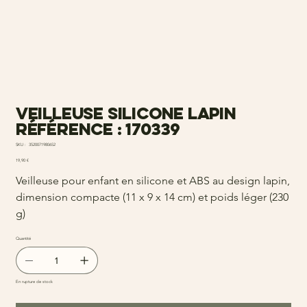
Veilleuse silicone lapin
Référence : 170339
SKU
SKU :
3520071980652
3520071980652
Prix
19,90 €
Veilleuse pour enfant en silicone et ABS au design lapin,
dimension compacte (11 x 9 x 14 cm) et poids léger (230
g)
Quantité
En rupture de stock