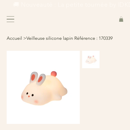
        🚚 Nouveauté : La petite tournée by IDKD
Accueil
>
Veilleuse silicone lapin Référence : 170339