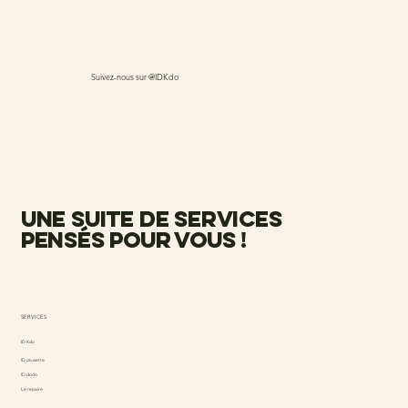
Suivez-nous sur @IDKdo
une suite de services
pensés pour vous !
SERVICES
ID Kdo
ID causette
ID dodo
Le repaire