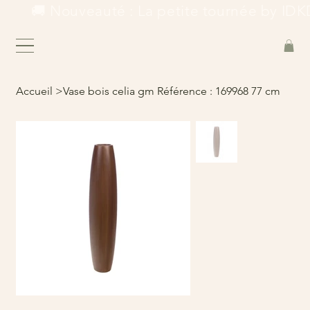
        🚚 Nouveauté : La petite tournée by IDKD
Accueil
>
Vase bois celia gm Référence : 169968 77 cm