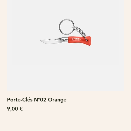
Porte-Clés N°02 Orange
N°
Prix
Pri
9,00 €
15