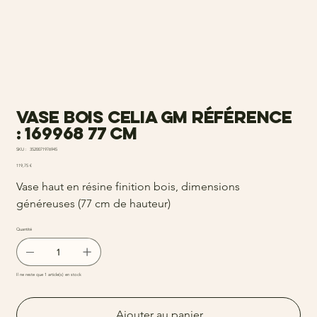
Vase bois celia gm Référence
: 169968 77 cm
SKU
SKU :
3520071976945
3520071976945
Prix
119,75 €
Vase haut en résine finition bois, dimensions
généreuses (77 cm de hauteur)
Quantité
Il ne reste que 1 article(s) en stock
Ajouter au panier