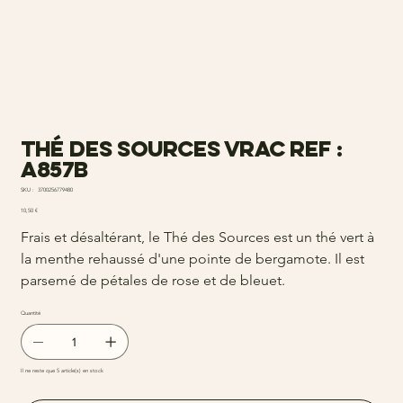
Thé des Sources vrac ref :
a857b
SKU
SKU :
3700256779480
3700256779480
Prix
10,50 €
Frais et désaltérant, le Thé des Sources est un thé vert à
la menthe rehaussé d'une pointe de bergamote. Il est
parsemé de pétales de rose et de bleuet.
Quantité
Il ne reste que 5 article(s) en stock