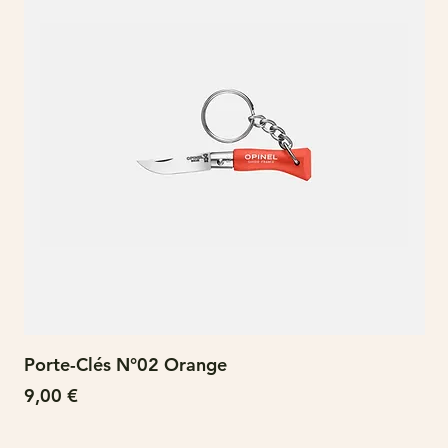
Porte-Clés N°02 Orange
N°
Prix
Pri
9,00 €
15