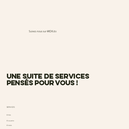
Suivez-nous sur @IDKdo
une suite de services
pensés pour vous !
SERVICES
ID Kdo
ID causette
ID dodo