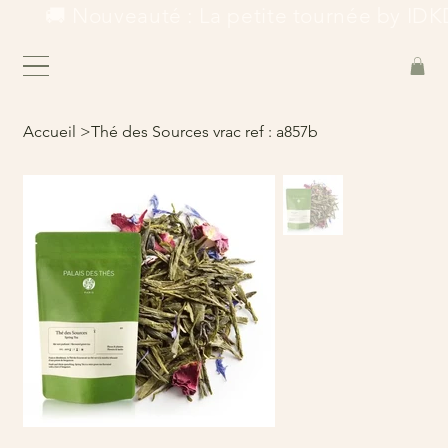
        🚚 Nouveauté : La petite tournée by IDKD
Accueil
>
Thé des Sources vrac ref : a857b