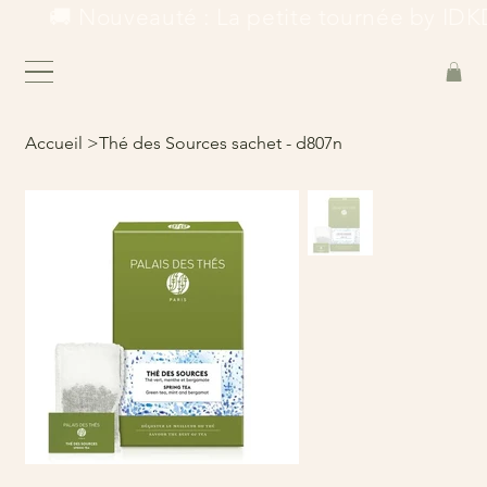
        🚚 Nouveauté : La petite tournée by IDKD
Accueil
>
Thé des Sources sachet - d807n