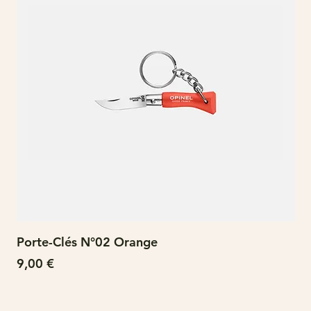
Porte-Clés N°02 Orange
N°
Prix
Pri
9,00 €
15