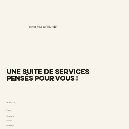
Suivez-nous sur @IDKdo
une suite de services
pensés pour vous !
SERVICES
ID Kdo
ID causette
ID dodo
Le repaire