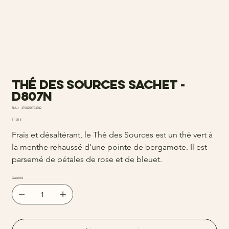
Thé des Sources sachet -
d807n
SKU
SKU :
3700256703782
3700256703782
Prix
11,20 €
Frais et désaltérant, le Thé des Sources est un thé vert à
la menthe rehaussé d'une pointe de bergamote. Il est
parsemé de pétales de rose et de bleuet.
Quantité