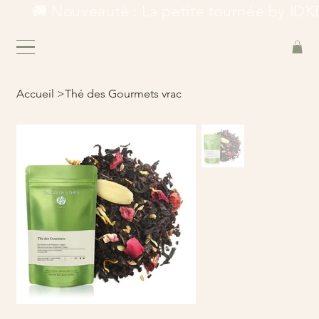
        🚚 Nouveauté : La petite tournée by IDKD
Accueil
>
Thé des Gourmets vrac