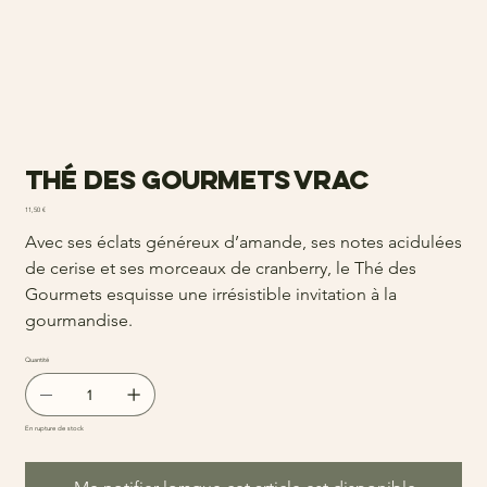
Thé des Gourmets vrac
Prix
11,50 €
Avec ses éclats généreux d’amande, ses notes acidulées
de cerise et ses morceaux de cranberry, le Thé des
Gourmets esquisse une irrésistible invitation à la
gourmandise.
Quantité
En rupture de stock