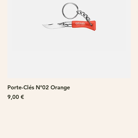
Porte-Clés N°02 Orange
N°
Prix
Pri
9,00 €
15