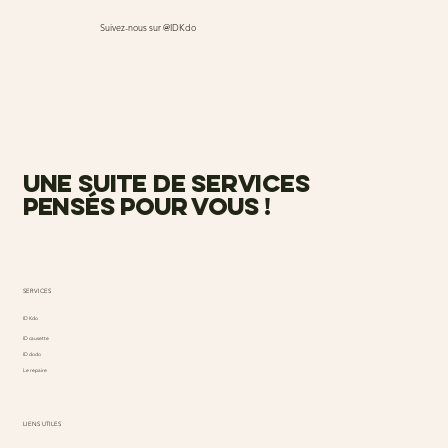
Suivez-nous sur @IDKdo
une suite de services
pensés pour vous !
SERVICES
ID Kdo
ID causette
ID dodo
Le repaire
LIENS UTILES