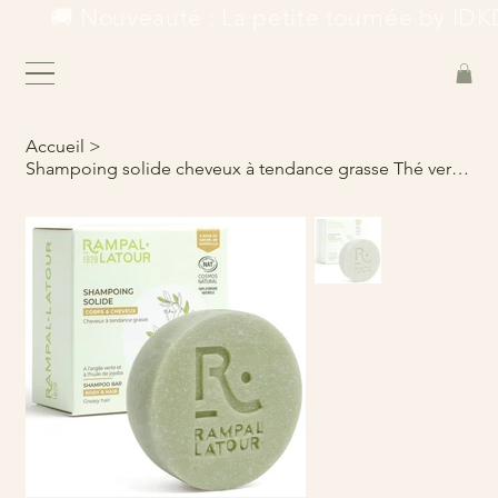
        🚚 Nouveauté : La petite tournée by IDKD
Accueil
>
Shampoing solide cheveux à tendance grasse Thé vert 80g - Cosmos Natural