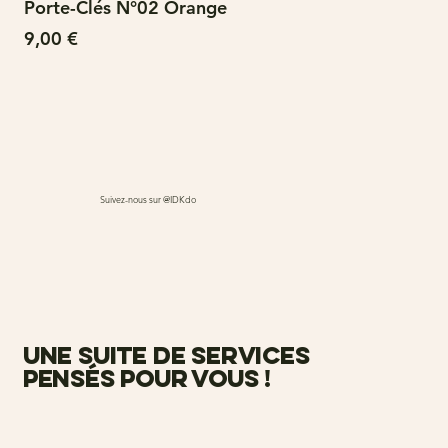
Porte-Clés N°02 Orange
N°
Prix
Pri
9,00 €
15
Suivez-nous sur @IDKdo
une suite de services
pensés pour vous !