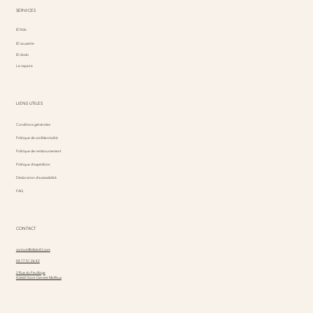
SERVICES
ID Kdo
ID causette
ID dodo
Le repaire
LIENS UTILES
Conditions générales
Politique de confidentialité
Politique de remboursement
Politique d'expédition
Déclaration d'accessibilité
FAQ
CONTACT
contact@idkdo42.com
04 77 51 26 42
2 Rue du Feuillage
42660 Saint Genest Malifaux