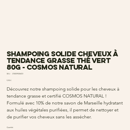
Shampoing solide cheveux à
tendance grasse Thé vert
80g - Cosmos Natural
SKU
SKU :
3700599206551
3700599206551
Prix
9,90 €
Découvrez notre shampoing solide pour les cheveux à
tendance grasse et certifié COSMOS NATURAL !
Formulé avec 10% de notre savon de Marseille hydratant
aux huiles végétales purifiées, il permet de nettoyer et
de purifier vos cheveux sans les assécher.
Quantité