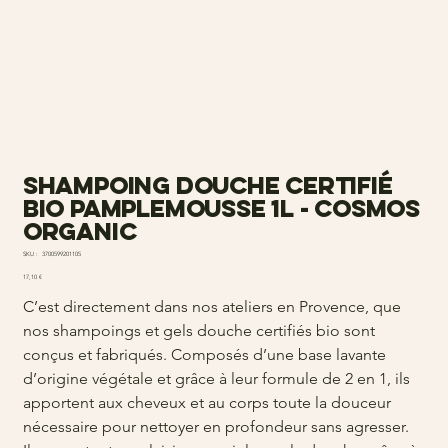
Shampoing douche certifié
bio Pamplemousse 1L - Cosmos
Organic
SKU
SKU :
3700599201105
3700599201105
Prix
17,10 €
C’est directement dans nos ateliers en Provence, que
nos shampoings et gels douche certifiés bio sont
conçus et fabriqués. Composés d’une base lavante
d’origine végétale et grâce à leur formule de 2 en 1, ils
apportent aux cheveux et au corps toute la douceur
nécessaire pour nettoyer en profondeur sans agresser.