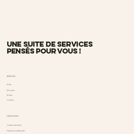
une suite de services
pensés pour vous !
SERVICES
ID Kdo
ID causette
ID dodo
Le repaire
LIENS UTILES
Conditions générales
Politique de confidentialité