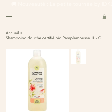
        🚚 Nouveauté : La petite tournée by IDKD
Accueil
>
Shampoing douche certifié bio Pamplemousse 1L - Cosmos Organic