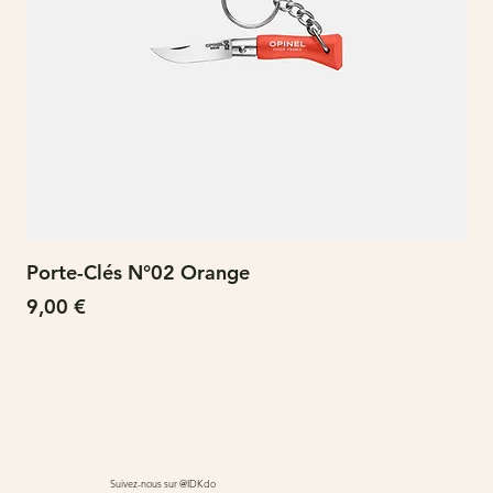
Porte-Clés N°02 Orange
N°
Prix
Pri
9,00 €
15
Suivez-nous sur @IDKdo