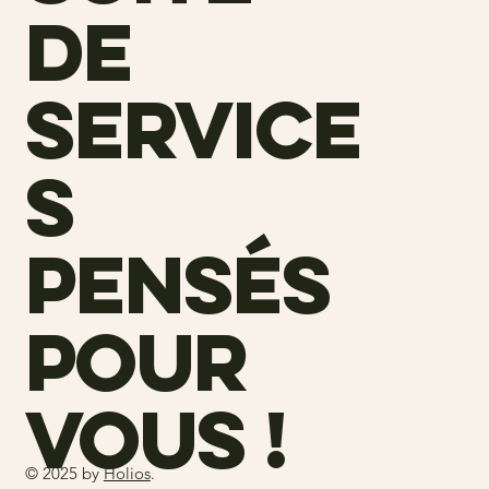
de
service
s
pensés
pour
vous !
© 2025 by
Holios
.