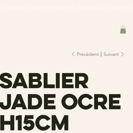
et faites les livrer sur Marlhes, Jonzieux, St Just 
Précédent
Suivant
Sablier
jade ocre
h15cm