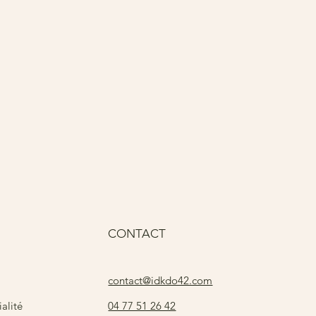
Pri
15
CONTACT
contact@idkdo42.com
04 77 51 26 42
alité