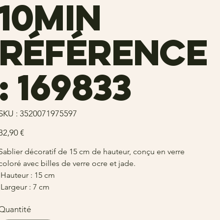
10min
Référence
: 169833
SKU
SKU :
3520071975597
3520071975597
rix
32,90 €
Sablier décoratif de 15 cm de hauteur, conçu en verre
coloré avec billes de verre ocre et jade.
Hauteur : 15 cm
Largeur : 7 cm
Quantité