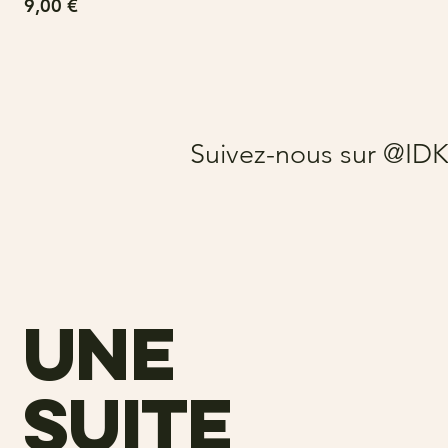
Prix
9,00 €
Suivez-nous sur @ID
une
suite