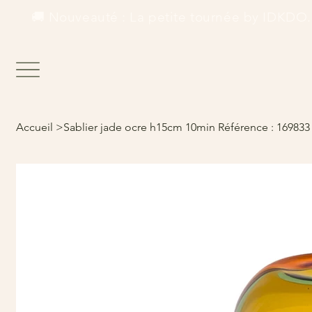
        🚚 Nouveauté : La petite tournée by IDKDO.  
Accueil
>
Sablier jade ocre h15cm 10min Référence : 169833