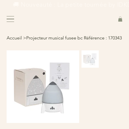
        🚚 Nouveauté : La petite tournée by IDKD
Accueil
>
Projecteur musical fusee bc Référence : 170343