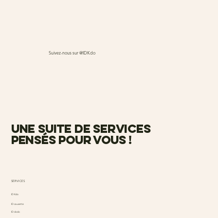
Suivez-nous sur @IDKdo
une suite de services
pensés pour vous !
SERVICES
ID Kdo
ID causette
ID dodo