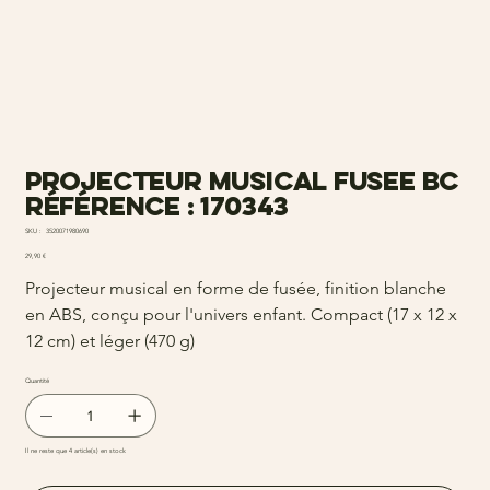
Projecteur musical fusee bc
Référence : 170343
SKU
SKU :
3520071980690
3520071980690
Prix
29,90 €
Projecteur musical en forme de fusée, finition blanche
en ABS, conçu pour l'univers enfant. Compact (17 x 12 x
12 cm) et léger (470 g)
Quantité
Il ne reste que 4 article(s) en stock