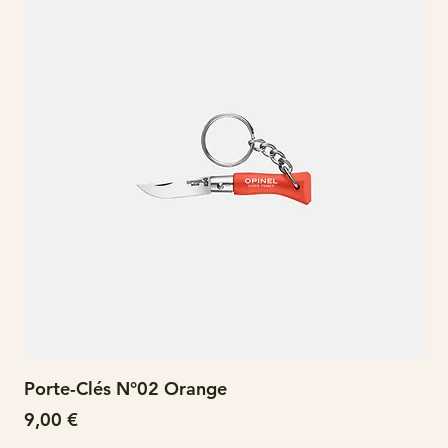
Porte-Clés N°02 Orange
N°
Prix
Pri
9,00 €
15