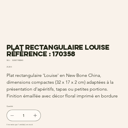
plat rectangulaire louise
Référence : 170358
SKU
SKU :
3520071980843
3520071980843
Prix
25,00 €
Plat rectangulaire 'Louise' en New Bone China,
dimensions compactes (32 x 17 x 2 cm) adaptées à la
présentation d'apéritifs, tapas ou petites portions.
Finition émaillée avec décor floral imprimé en bordure
Quantité
Il ne reste que 1 article(s) en stock