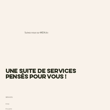
Suivez-nous sur @IDKdo
une suite de services
pensés pour vous !
SERVICES
ID Kdo
ID causette