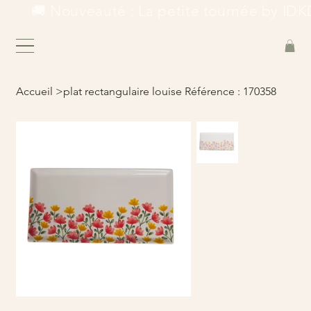
        🚚 Nouveauté : La petite tournée by IDKD
Accueil
>
plat rectangulaire louise Référence : 170358