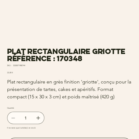
Plat rectangulaire griotte
Référence : 170348
SKU
SKU :
3520071980744
3520071980744
Prix
23,00 €
Plat rectangulaire en grès finition 'griotte', conçu pour la
présentation de tartes, cakes et apéritifs. Format
compact (15 x 30 x 3 cm) et poids maîtrisé (420 g)
Quantité
Il ne reste que 6 article(s) en stock