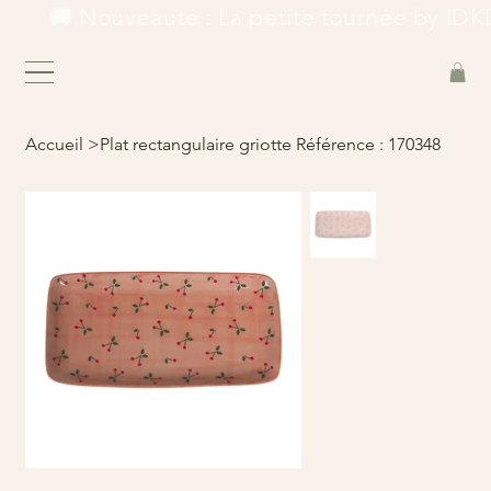
        🚚 Nouveauté : La petite tournée by IDKD
Accueil
>
Plat rectangulaire griotte Référence : 170348