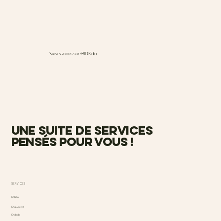
Suivez-nous sur @IDKdo
une suite de services
pensés pour vous !
SERVICES
ID Kdo
ID causette
ID dodo