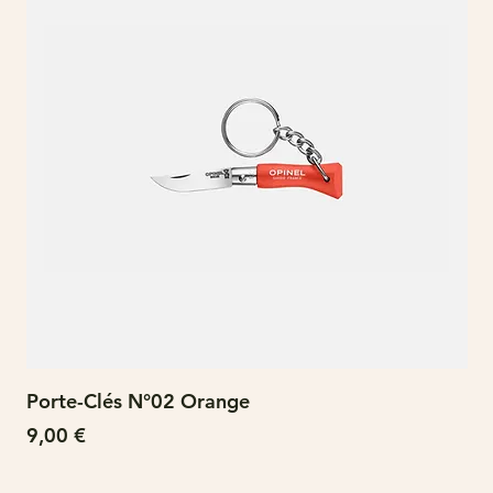
Porte-Clés N°02 Orange
N°
Prix
Pri
9,00 €
15