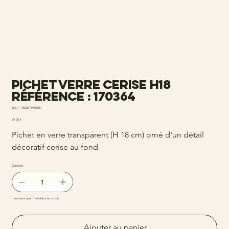
Pichet verre cerise h18
Référence : 170364
SKU
SKU :
3520071980904
3520071980904
Prix
24,00 €
Pichet en verre transparent (H 18 cm) orné d'un détail
décoratif cerise au fond
Quantité
Il ne reste que 1 article(s) en stock
Ajouter au panier