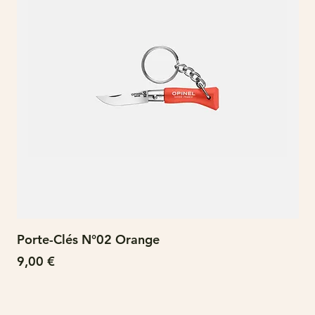
Porte-Clés N°02 Orange
N°
Prix
Pri
9,00 €
15