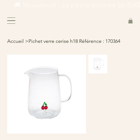
        🚚 Nouveauté : La petite tournée by IDKD
Accueil
>
Pichet verre cerise h18 Référence : 170364