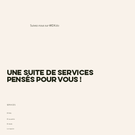
Suivez-nous sur @IDKdo
une suite de services
pensés pour vous !
SERVICES
ID Kdo
ID causette
ID dodo
Le repaire