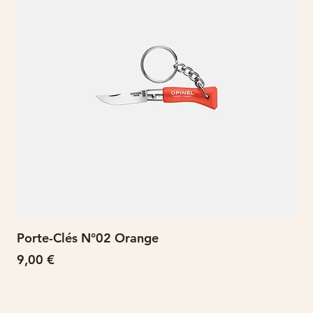
Porte-Clés N°02 Orange
N°
Prix
Pri
9,00 €
15