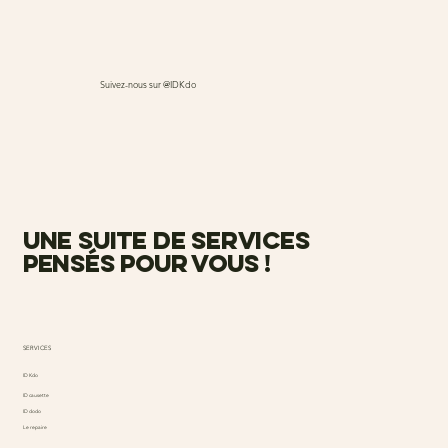
Suivez-nous sur @IDKdo
une suite de services
pensés pour vous !
SERVICES
ID Kdo
ID causette
ID dodo
Le repaire