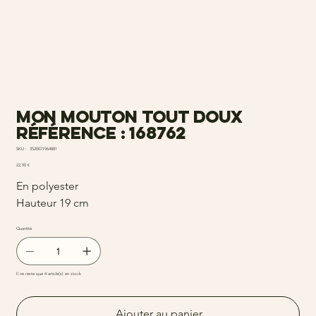
Mon mouton tout doux
Référence : 168762
SKU
SKU :
3520071964881
3520071964881
Prix
22,90 €
En polyester
Hauteur 19 cm
Quantité
Il ne reste que 4 article(s) en stock
Ajouter au panier