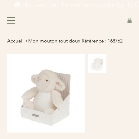
        🚚 Nouveauté : La petite tournée by IDKD
Accueil
>
Mon mouton tout doux Référence : 168762