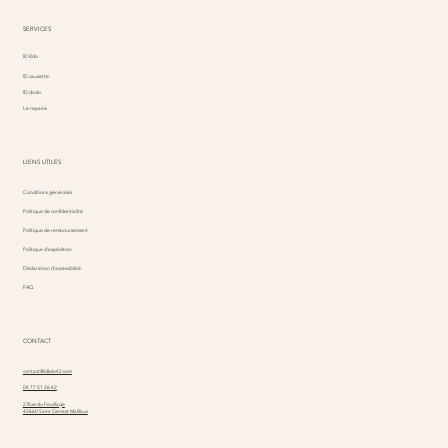
SERVICES
ID Kdo
ID causette
ID dodo
Le repaire
LIENS UTILES
Conditions générales
Politique de confidentialité
Politique de remboursement
Politique d'expédition
Déclaration d'accessibilité
FAQ
CONTACT
contact@idkdo42.com
04 77 51 26 42
2 Rue du Feuillage
42660 Saint Genest Malifaux