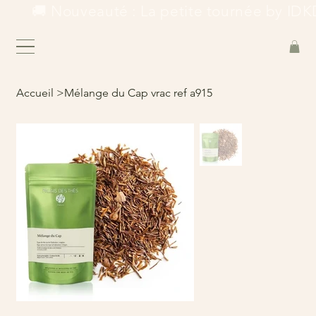
        🚚 Nouveauté : La petite tournée by IDKD
Accueil
>
Mélange du Cap vrac ref a915