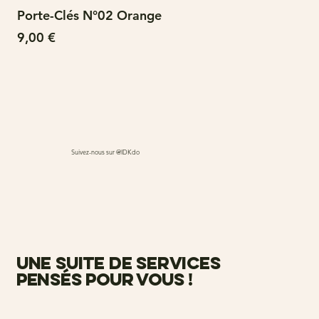
Porte-Clés N°02 Orange
N°
Prix
Pri
9,00 €
15
Suivez-nous sur @IDKdo
une suite de services
pensés pour vous !