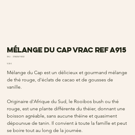
Mélange du Cap vrac ref a915
SKU
SKU :
3700256710032
3700256710032
Prix
9,50 €
Mélange du Cap est un délicieux et gourmand mélange
de thé rouge, d'éclats de cacao et de gousses de
vanille.
Originaire d'Afrique du Sud, le Rooibos bush ou thé
rouge, est une plante différente du théier, donnant une
boisson agréable, sans aucune théine et quasiment
dépourvue de tanin. Il convient à toute la famille et peut
se boire tout au long de la journée.