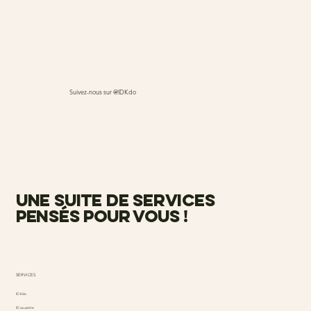
Suivez-nous sur @IDKdo
une suite de services
pensés pour vous !
SERVICES
ID Kdo
ID causette