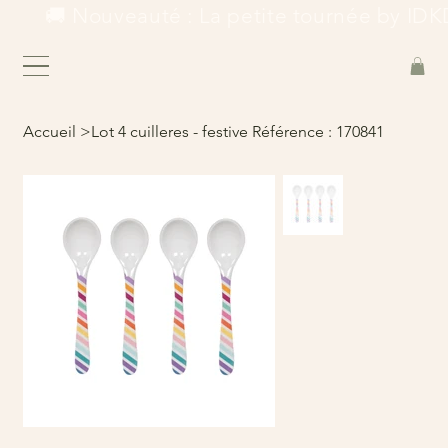
        🚚 Nouveauté : La petite tournée by IDKD
Accueil
>
Lot 4 cuilleres - festive Référence : 170841