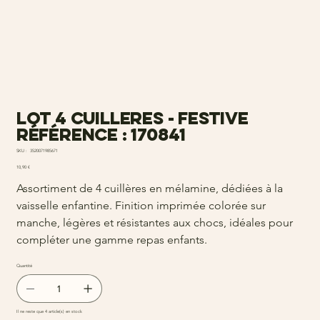
Lot 4 cuilleres - festive
Référence : 170841
SKU
SKU :
3520071985671
3520071985671
Prix
10,90 €
Assortiment de 4 cuillères en mélamine, dédiées à la
vaisselle enfantine. Finition imprimée colorée sur
manche, légères et résistantes aux chocs, idéales pour
compléter une gamme repas enfants.
Quantité
Il ne reste que 4 article(s) en stock