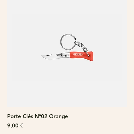
Porte-Clés N°02 Orange
N°
Prix
Pri
9,00 €
15