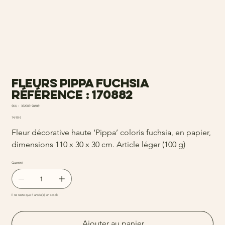
Fleurs pippa fuchsia
Référence : 170882
SKU
SKU :
3520071986081
3520071986081
Prix
14,90 €
Fleur décorative haute ‘Pippa’ coloris fuchsia, en papier,
dimensions 110 x 30 x 30 cm. Article léger (100 g)
Quantité
Il ne reste que 4 article(s) en stock
Ajouter au panier