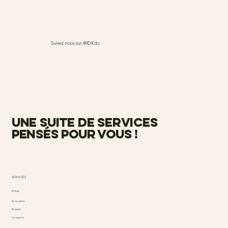
Suivez-nous sur @IDKdo
une suite de services
pensés pour vous !
SERVICES
ID Kdo
ID causette
ID dodo
Le repaire