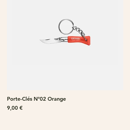
Porte-Clés N°02 Orange
N°
Prix
Pri
9,00 €
15