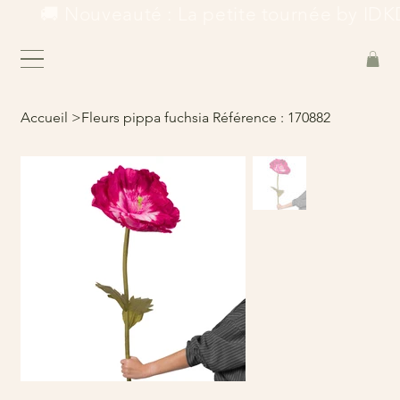
        🚚 Nouveauté : La petite tournée by IDKD
Accueil
>
Fleurs pippa fuchsia Référence : 170882