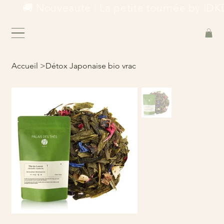
        🚚 Nouveauté : La petite tournée by IDKD
Accueil
>
Détox Japonaise bio vrac