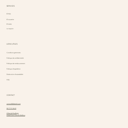
SERVICES
ID Kdo
ID causette
ID dodo
Le repaire
LIENS UTILES
Conditions générales
Politique de confidentialité
Politique de remboursement
Politique d'expédition
Déclaration d'accessibilité
FAQ
CONTACT
contact@idkdo42.com
04 77 51 26 42
2 Rue du Feuillage
42660 Saint Genest Malifaux