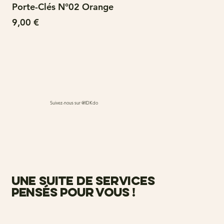
Porte-Clés N°02 Orange
N°
Prix
Pri
9,00 €
15
Suivez-nous sur @IDKdo
une suite de services
pensés pour vous !