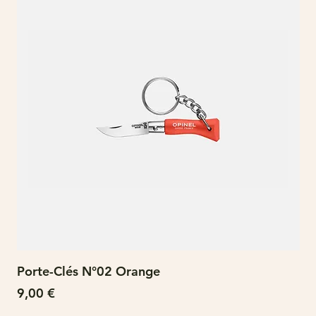
Porte-Clés N°02 Orange
N°
Prix
Pri
9,00 €
15