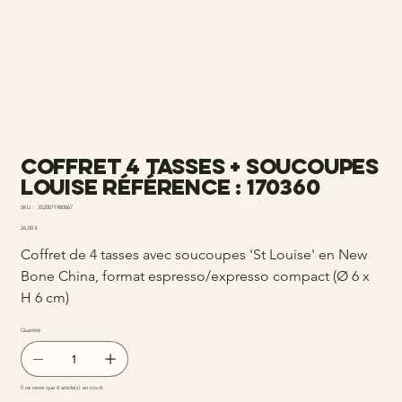
Coffret 4 tasses + soucoupes
louise Référence : 170360
SKU
SKU :
3520071980867
3520071980867
Prix
26,00 €
Coffret de 4 tasses avec soucoupes 'St Louise' en New
Bone China, format espresso/expresso compact (Ø 6 x
H 6 cm)
Quantité
Il ne reste que 4 article(s) en stock