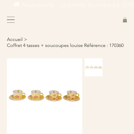
        🚚 Nouveauté : La petite tournée by IDKD
Accueil
>
Coffret 4 tasses + soucoupes louise Référence : 170360