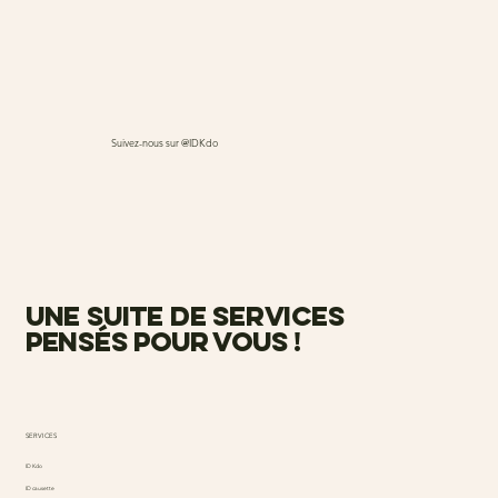
Suivez-nous sur @IDKdo
une suite de services
pensés pour vous !
SERVICES
ID Kdo
ID causette