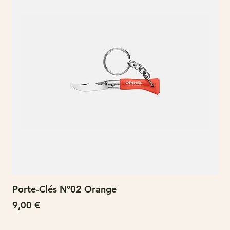
Porte-Clés N°02 Orange
N°
Prix
Pri
9,00 €
15