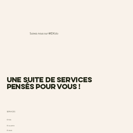
Suivez-nous sur @IDKdo
une suite de services
pensés pour vous !
SERVICES
ID Kdo
ID causette
ID dodo