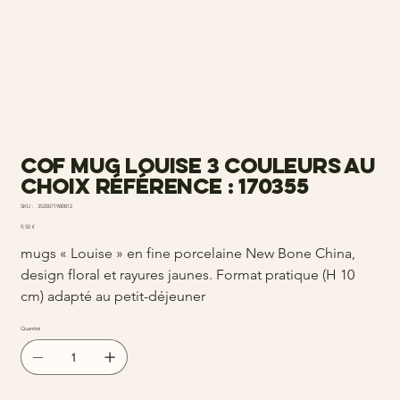
Cof mug louise 3 couleurs au
choix Référence : 170355
SKU
SKU :
3520071980812
3520071980812
Prix
9,50 €
mugs « Louise » en fine porcelaine New Bone China,
design floral et rayures jaunes. Format pratique (H 10
cm) adapté au petit-déjeuner
Quantité