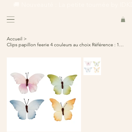
        🚚 Nouveauté : La petite tournée by IDKD
Accueil
>
Clips papillon feerie 4 couleurs au choix Référence : 171378