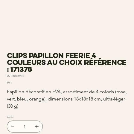
Clips papillon feerie 4
couleurs au choix Référence
: 171378
SKU
SKU :
3520071991047
3520071991047
Prix
3,90 €
Papillon décoratif en EVA, assortiment de 4 coloris (rose,
vert, bleu, orange), dimensions 18x18x18 cm, ultra-léger
(30 g)
Quantité