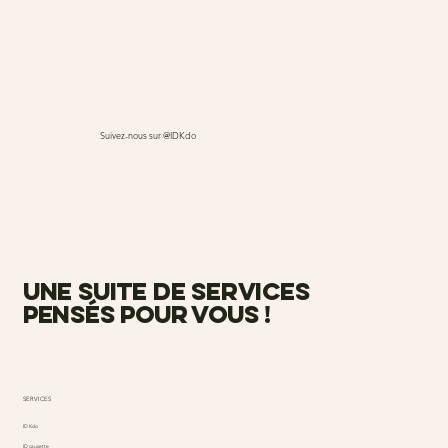
Suivez-nous sur @IDKdo
une suite de services
pensés pour vous !
SERVICES
ID Kdo
ID causette