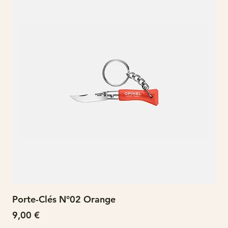
Porte-Clés N°02 Orange
N°
Prix
Pri
9,00 €
15