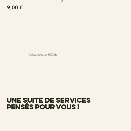
Prix
Pri
9,00 €
15
Suivez-nous sur @IDKdo
une suite de services
pensés pour vous !