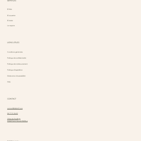
SERVICES
ID Kdo
ID causette
ID dodo
Le repaire
LIENS UTILES
Conditions générales
Politique de confidentialité
Politique de remboursement
Politique d'expédition
Déclaration d'accessibilité
FAQ
CONTACT
contact@idkdo42.com
04 77 51 26 42
2 Rue du Feuillage
42660 Saint Genest Malifaux