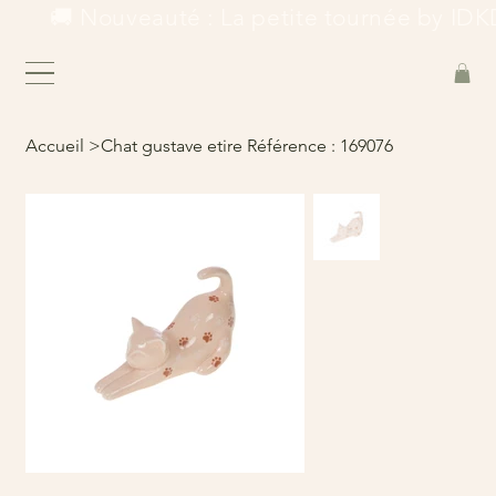
        🚚 Nouveauté : La petite tournée by IDKD
Accueil
>
Chat gustave etire Référence : 169076