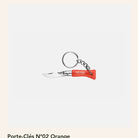
Porte-Clés N°02 Orange
N°