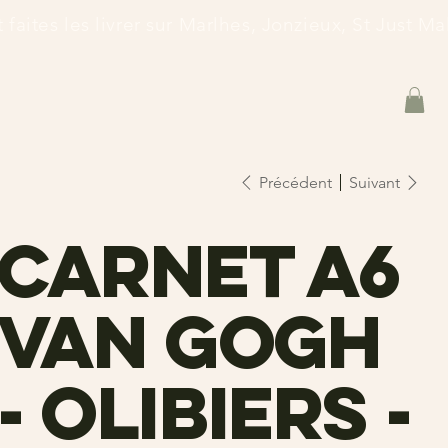
et faites les livrer sur Marlhes, Jonzieux, St Just 
Précédent
Suivant
carnet a6
Van Gogh
- Olibiers -