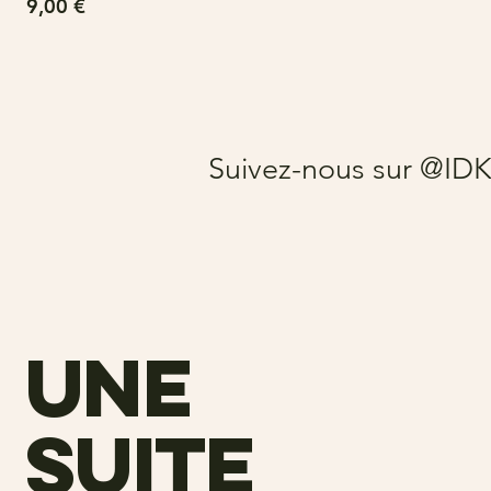
Prix
9,00 €
Suivez-nous sur @ID
une
suite