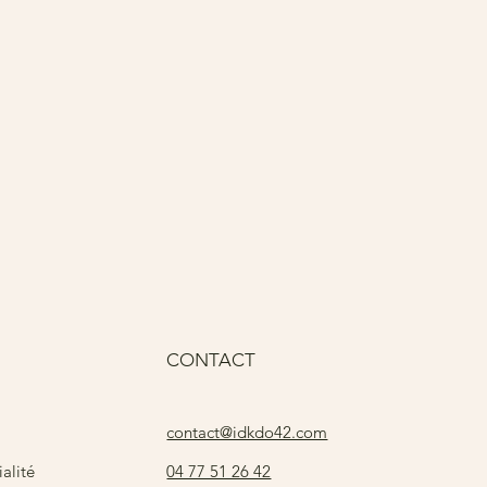
Pri
15
CONTACT
contact@idkdo42.com
04 77 51 26 42
alité