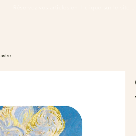
      Réservez vos articles en 1 clique sur le site 
sastre