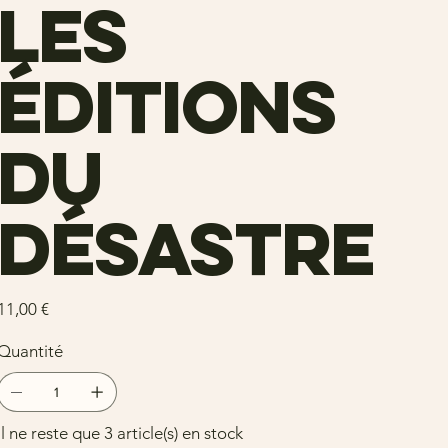
Les
éditions
du
désastre
rix
11,00 €
Quantité
Il ne reste que 3 article(s) en stock