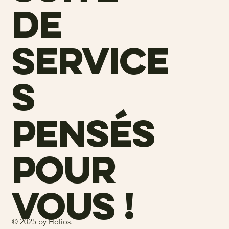
de
service
s
pensés
pour
vous !
© 2025 by
Holios
.