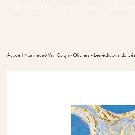
        🚚 Nouveauté : La petite tournée by IDKDO.  
Accueil
>
carnet a6 Van Gogh - Olibiers - Les éditions du dé