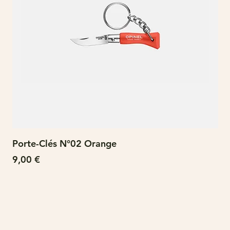
Porte-Clés N°02 Orange
N°
Prix
Pri
9,00 €
15