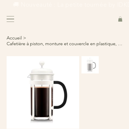
        🚚 Nouveauté : La petite tournée by IDKD
Accueil
>
Cafetière à piston, monture et couvercle en plastique, 8 tasses, 1.0l