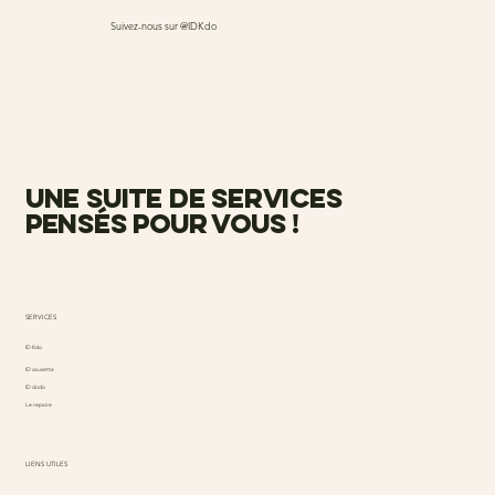
Suivez-nous sur @IDKdo
une suite de services
pensés pour vous !
SERVICES
ID Kdo
ID causette
ID dodo
Le repaire
LIENS UTILES