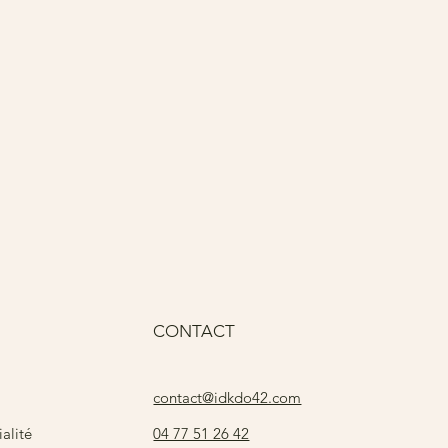
Pri
15
CONTACT
contact@idkdo42.com
04 77 51 26 42
alité