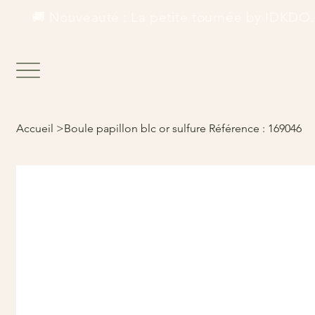
        🚚 Nouveauté : La petite tournée by IDKDO.  
Accueil
>
Boule papillon blc or sulfure Référence : 169046