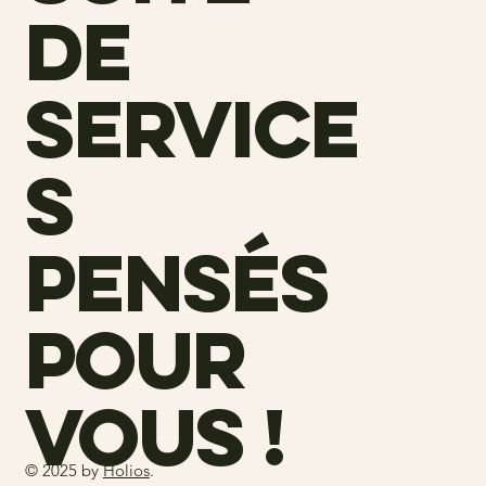
de
service
s
pensés
pour
vous !
© 2025 by
Holios
.