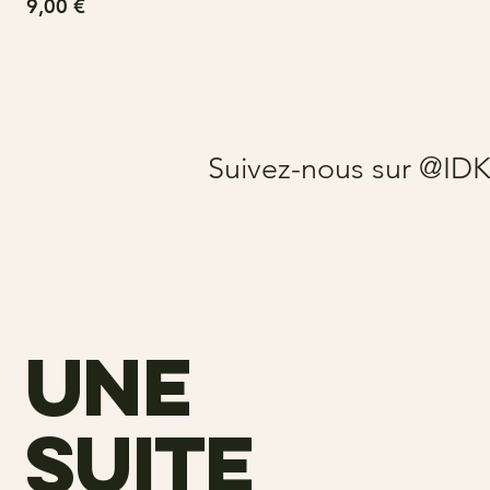
Prix
9,00 €
Suivez-nous sur @ID
une
suite