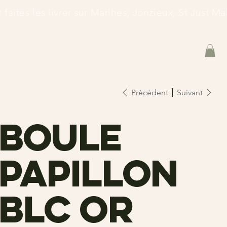
et faites les livrer sur Marlhes, Jonzieux, St Just 
Précédent
Suivant
Boule
papillon
blc or