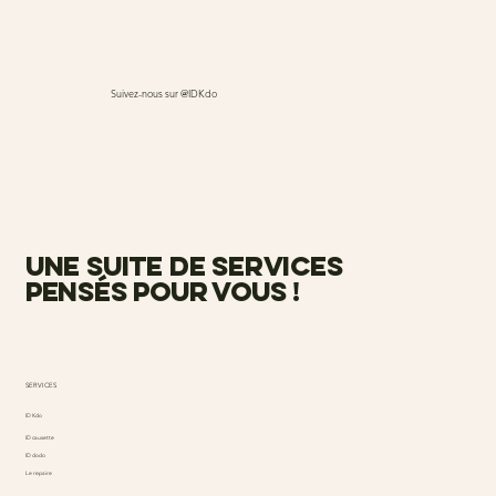
Suivez-nous sur @IDKdo
une suite de services
pensés pour vous !
SERVICES
ID Kdo
ID causette
ID dodo
Le repaire