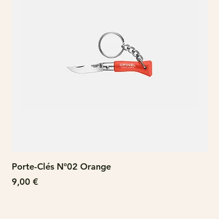
Porte-Clés N°02 Orange
N°
Prix
Pri
9,00 €
15