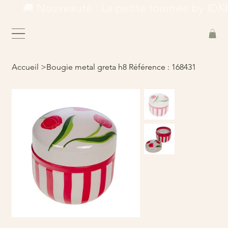
        🚚 Nouveauté : La petite tournée by IDKD
Accueil
>
Bougie metal greta h8 Référence : 168431