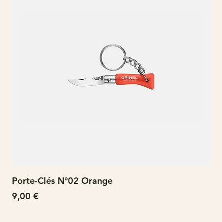
Porte-Clés N°02 Orange
N°
Prix
Pri
9,00 €
15