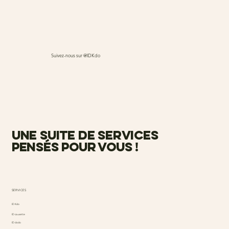
Suivez-nous sur @IDKdo
une suite de services
pensés pour vous !
SERVICES
ID Kdo
ID causette
ID dodo