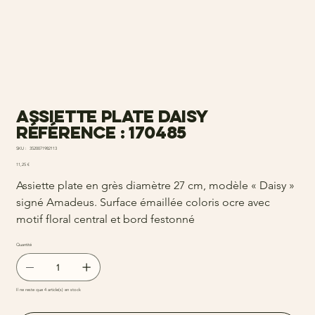
Assiette plate daisy
Référence : 170485
SKU
SKU :
3520071982113
3520071982113
Prix
11,25 €
Assiette plate en grès diamètre 27 cm, modèle « Daisy »
signé Amadeus. Surface émaillée coloris ocre avec
motif floral central et bord festonné
Quantité
Il ne reste que 4 article(s) en stock