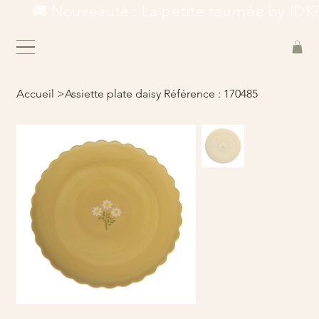
        🚚 Nouveauté : La petite tournée by IDKD
Accueil
>
Assiette plate daisy Référence : 170485